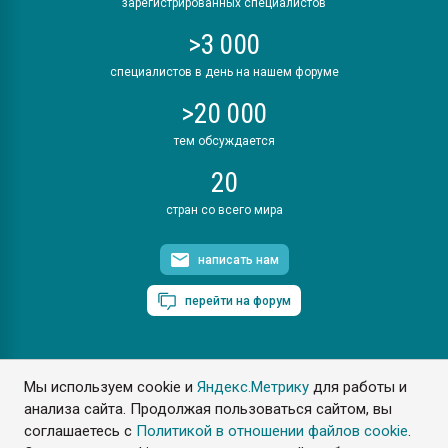
зарегистрированных специалистов
>3 000
специалистов в день на нашем форуме
>20 000
тем обсуждается
20
стран со всего мира
написать нам
перейти на форум
Мы используем cookie и
Яндекс.Метрику
для работы и
ПластЭксперт © 2006. Все права защищены
анализа сайта. Продолжая пользоваться сайтом, вы
Разрешается копирование материалов сайта с обязательной
ссылкой на www.e-plastic.ru
соглашаетесь с
Политикой в отношении файлов cookie
.