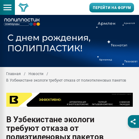
ПЕРЕЙТИ НА ФОРУМ
Продажа готового бизн
производство SPC лам
цикла
29.07.2026 ФРП помог 
заводу пластмасс" зах
ППЭ
Главная
Новости
Помощь в подборе мат
В Узбекистане экологи требуют отказа от полиэтиленовых пакетов
Вакуум-формовочные 
ближайшее подмосковье
Подмосковье, Москва
28.07.2026 Автоматиза
первый план в перераб
В Узбекистане экологи
пластмасс
требуют отказа от
28.07.2026 "Техноникол
ситуацией на строител
полиэтиленовых пакетов