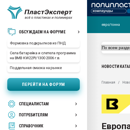
евро/тонна
Продажа готового бизн
ОБСУЖДАЕМ НА ФОРУМЕ
производство SPC лам
цикла
Формовка подкрылков из ПНД
29.07.2026 ФРП помог 
Села батарейка и слетела программа
заводу пластмасс" зах
на BMB KW22PI/1300 2006 г.в.
ППЭ
НОВОСТИ
КАТА
Поддельная смазка на рынке
Помощь в подборе мат
Вакуум-формовочные 
Главная
Нов
ПЕРЕЙТИ НА ФОРУМ
ближайшее подмосковье
Подмосковье, Москва
28.07.2026 Автоматиза
СПЕЦИАЛИСТАМ
первый план в перераб
пластмасс
ПОТРЕБИТЕЛЯМ
28.07.2026 "Техноникол
Европа
ситуацией на строител
СПРАВОЧНИК