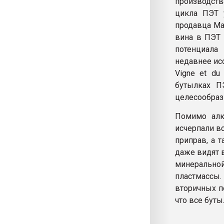
производств
цикла ПЭТ 
продавца Ma
вина в ПЭТ 
потенциала
недавнее исс
Vigne et du
бутылках П
целесообраз
Помимо алк
исчерпали в
приправ, а 
даже видят 
минеральной
пластмассы
вторичных п
что все буты