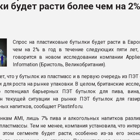
и будет расти более чем на 2
ва ПЭТ
ФОРУМ
Спрос на пластиковые бутылки будет расти в Евро
чем на 2% в год в течение следующих пяти лет,
говорится в новом исследовании компании Applie
Information (Бристоль, Великобритания).
т, что у бутылок из пластмасс и в первую очередь из ПЭТ
 для роста на рынке упаковки. В целом, британские иссл
то потенциал барьерных ПЭТ бутылок для пива, вина
ен текущей ситуации на рынке ПЭТ бутылок для гази
ых напитков, сообщает Plastinfo.ru.
нкам AMI, лишь 7% пива и алкогольных напитков разли
пластмассы. Тем не менее, компания установила, что инте
этом сегменте будет расти, особенно из-за его экон