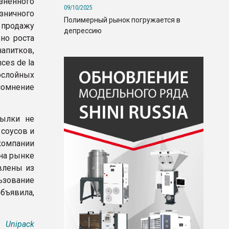
зненного
09/10/2025
зничного
Полимерный рынок погружается в
у продажу
депрессию
но роста
апитков,
ces de la
ослойных
сомнение
тылки не
соусов и
компании
 на рынке
влены из
ьзование
объявила,
Unipack