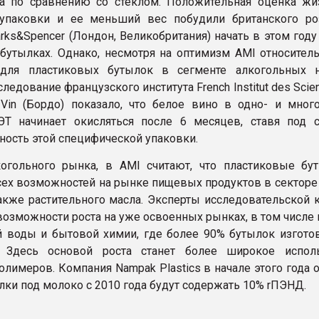
а по сравнению со стеклом. Положительная оценка жи
упаковки и ее меньший вес побудили британского ро
rks&Spencer (Лондон, Великобритания) начать в этом год
бутылках. Однако, несмотря на оптимизм AMI относитель
 для пластиковых бутылок в сегменте алкогольных н
ледование французского института French Institut des Scien
 Vin (Бордо) показало, что белое вино в одно- и мног
ЭТ начинает окисляться после 6 месяцев, ставя под 
ность этой специфической упаковки.
огольного рынка, в AMI считают, что пластиковые бу
сех возможностей на рынке пищевых продуктов в секторе 
также растительного масла. Эксперты исследовательской 
возможности роста на уже освоенных рынках, в том числе
 воды и бытовой химии, где более 90% бутылок изгото
. Здесь основой роста станет более широкое испол
олимеров. Компания Nampak Plastics в начале этого года 
лки под молоко с 2010 года будут содержать 10% rПЭНД.