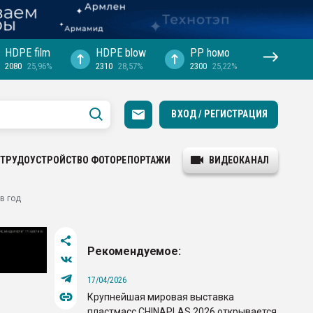
HDPE film
HDPE blow
PP hомо
2080
25,96%
2310
28,57%
2300
25,22%
ВХОД / РЕГИСТРАЦИЯ
ТРУДОУСТРОЙСТВО
ФОТОРЕПОРТАЖИ
ВИДЕОКАНАЛ
в год
Рекомендуемое:
17/04/2026
Крупнейшая мировая выставка
пластмасс CHINAPLAS 2026 открывается