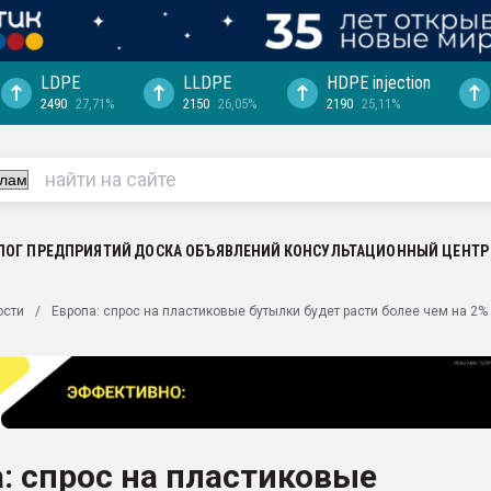
LDPE
LLDPE
HDPE injection
2490
27,71%
2150
26,05%
2190
25,11%
еса -
ината полного
"Ижевскому
ватить рынок
ЛОГ ПРЕДПРИЯТИЙ
ДОСКА ОБЪЯВЛЕНИЙ
КОНСУЛЬТАЦИОННЫЙ ЦЕНТР
ериала
машины:
ости
Европа: спрос на пластиковые бутылки будет расти более чем на 2% 
, с.-в.
ция выходит на
отке
ь" довольна
: спрос на пластиковые
ьном рынке