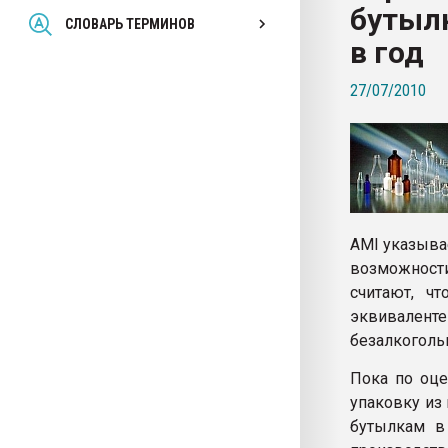
бутылк
Всё, что касается выду
СЛОВАРЬ ТЕРМИНОВ
бутылок
в год
27/07/2010
ПЕРЕЙТИ НА 
AMI указывае
возможности
считают, ч
эквивалент
безалкогольн
Пока по оце
упаковку из 
бутылкам в 