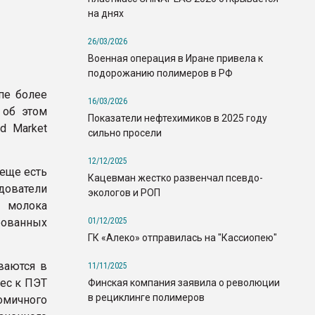
%
на днях
26/03/2026
Военная операция в Иране привела к
подорожанию полимеров в РФ
пе более
16/03/2026
 об этом
Показатели нефтехимиков в 2025 году
d Market
сильно просели
12/12/2025
 еще есть
Кацевман жестко развенчал псевдо-
едователи
экологов и РОП
, молока
01/12/2025
рованных
ГК «Алеко» отправилась на "Кассиопею"
ваются в
11/11/2025
рес к ПЭТ
Финская компания заявила о революции
в рециклинге полимеров
омичного