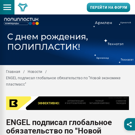
ПЕРЕЙТИ НА ФОРУМ
Помощь в подборе мат
Вакуум-формовочные 
ближайшее подмосковье
Подмосковье, Москва
28.07.2026 Автоматиза
первый план в перераб
Главная
Новости
пластмасс
ENGEL подписал глобальное обязательство по "Новой экономике
28.07.2026 "Техноникол
пластмасс"
ситуацией на строител
Всё, что касается выду
бутылок
Материал поверхности 
вакуумного формовани
ENGEL подписал глобальное
обязательство по "Новой
Продам отходы Компо
поликарбоната и АБС-п