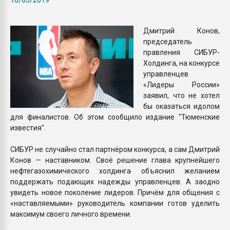
Всё, что касается выду
бутылок
Дмитрий Конов,
председатель
ПЕРЕЙТИ НА 
правления СИБУР-
Холдинга, на конкурсе
управленцев
«Лидеры России»
заявил, что не хотел
бы оказаться идолом
для финалистов. Об этом сообщило издание "Тюменские
известия".
СИБУР не случайно стал партнёром конкурса, а сам Дмитрий
Конов — наставником. Своё решение глава крупнейшего
нефтегазохимического холдинга объяснил желанием
поддержать подающих надежды управленцев. А заодно
увидеть новое поколение лидеров. Причём для общения с
«наставляемыми» руководитель компании готов уделить
максимум своего личного времени.