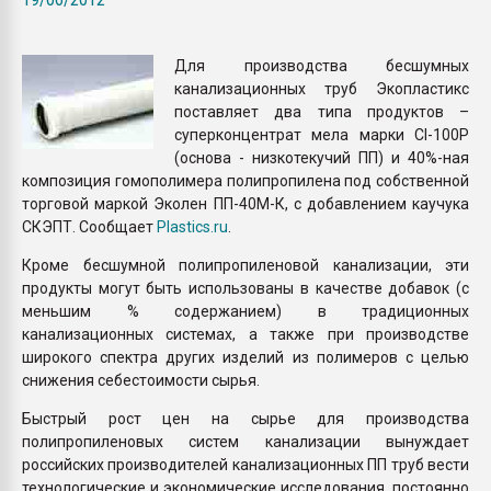
Всё, что касается выду
бутылок
Для производства бесшумных
канализационных труб Экопластикс
ПЕРЕЙТИ НА 
поставляет два типа продуктов –
суперконцентрат мела марки CI-100P
(основа - низкотекучий ПП) и 40%-ная
композиция гомополимера полипропилена под собственной
торговой маркой Эколен ПП-40М-К, с добавлением каучука
СКЭПТ. Сообщает
Plastics.ru
.
Кроме бесшумной полипропиленовой канализации, эти
продукты могут быть использованы в качестве добавок (с
меньшим % содержанием) в традиционных
канализационных системах, а также при производстве
широкого спектра других изделий из полимеров с целью
снижения себестоимости сырья.
Быстрый рост цен на сырье для производства
полипропиленовых систем канализации вынуждает
российских производителей канализационных ПП труб вести
технологические и экономические исследования, постоянно