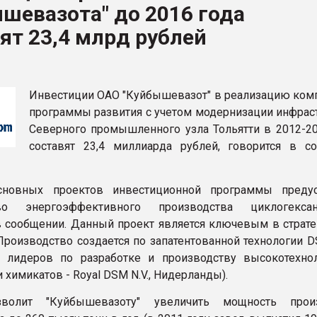
шевазота" до 2016 года
ва ПЭТ
ят 23,4 млрд рублей
ФОРУМ
Инвестиции ОАО "Куйбышевазот" в реализацию ком
программы развития с учетом модернизации инфрас
Северного промышленного узла Тольятти в 2012-20
составят 23,4 миллиарда рублей, говорится в с
сновных проектов инвестиционной программы преду
тво энергоэффективного производства циклогексан
в сообщении. Данный проект является ключевым в страте
Производство создается по запатентованной технологии D
 лидеров по разработке и производству высокотехно
 химикатов - Royal DSM N.V., Нидерланды).
волит "Куйбышевазоту" увеличить мощность произ