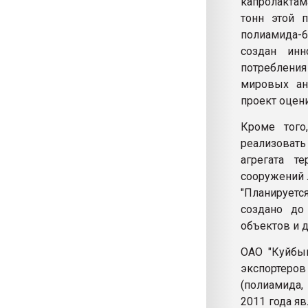
капролактам
тонн этой п
полиамида-6
создан инн
потребления
мировых ан
проект оцени
Кроме того
реализовать
агрегата т
сооружений 
"Планируетс
создано до
объектов и д
ОАО "Куйбыш
экспортеров
(полиамида,
2011 года я