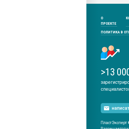
О
К
ПРОЕКТЕ
ПОЛИТИКА В О
>13 00
зарегистрир
специалисто
написа
ПластЭксперт 
Разрешается к