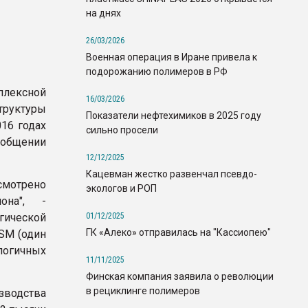
на днях
26/03/2026
Военная операция в Иране привела к
подорожанию полимеров в РФ
плексной
16/03/2026
труктуры
Показатели нефтехимиков в 2025 году
16 годах
сильно просели
ообщении
12/12/2025
Кацевман жестко развенчал псевдо-
смотрено
экологов и РОП
она", -
01/12/2025
гической
ГК «Алеко» отправилась на "Кассиопею"
SM (один
логичных
11/11/2025
Финская компания заявила о революции
в рециклинге полимеров
водства