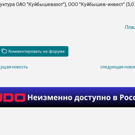
уктура ОАО "Куйбышевазот"), ООО "Куйбышев-инвест" (5,0
Плас
ущая новость
следующая ново