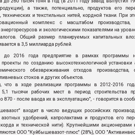
а до 260 тысяч тонн в год (в 2011 году завод выпустил 1
родукции), а также, потенциально, продуктов его пере
, технических и текстильных нитей, кордной ткани. При э
овационный комплекс с масштабом производства, 
 энергоресурсов и экологическими показателями на уровн
алогов. Общий размер планируемых капитальных вл
вается в 3,5 миллиарда рублей.
, до 2016 года предприятие в рамках программы н
 проекты по созданию высокотехнологичной установки 
ермического обезвреживания отходов производства, 
ливневых стоков и других объектов.
я, что в ходе реализации программы в 2012-2016 год
 5,1 тысячи рабочих мест в период строительства п
о 870 - после ввода их в эксплуатацию", - говорится в соо
евазот" входит в число ведущих российских производ
 азотных удобрений, капролактама и продуктов его пер
 корда и технической нити). Крупнейшими акционерами 
вляются ООО "Куйбышевазот-плюс" (28%), ООО "Активинвест