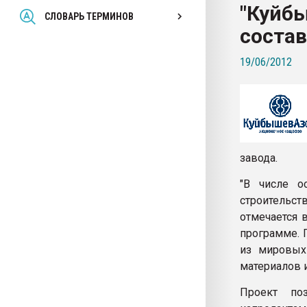
"Куйбы
Всё, что касается выду
СЛОВАРЬ ТЕРМИНОВ
бутылок
состав
19/06/2012
ПЕРЕЙТИ НА 
завода.
"В числе о
строительс
отмечается 
программе. 
из мировых
материалов и
Проект поз