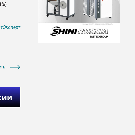
1%).
тЭксперт
сть