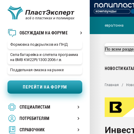
евро/тонна
Продажа готового бизн
ОБСУЖДАЕМ НА ФОРУМЕ
производство SPC лам
цикла
Формовка подкрылков из ПНД
29.07.2026 ФРП помог 
Села батарейка и слетела программа
заводу пластмасс" зах
на BMB KW22PI/1300 2006 г.в.
ППЭ
НОВОСТИ
КАТА
Поддельная смазка на рынке
Помощь в подборе мат
Вакуум-формовочные 
Главная
Нов
ПЕРЕЙТИ НА ФОРУМ
ближайшее подмосковье
Подмосковье, Москва
28.07.2026 Автоматиза
СПЕЦИАЛИСТАМ
первый план в перераб
пластмасс
ПОТРЕБИТЕЛЯМ
28.07.2026 "Техноникол
Инвест
ситуацией на строител
СПРАВОЧНИК