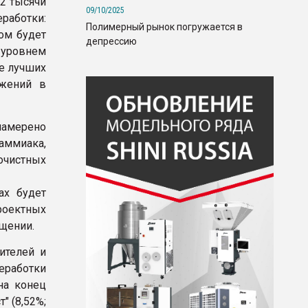
92 тысячи
09/10/2025
работки:
Полимерный рынок погружается в
том будет
депрессию
уровнем
е лучших
ожений в
амерено
аммиака,
очистных
ах будет
роектных
бщении.
ителей и
еработки
на конец
" (8,52%;