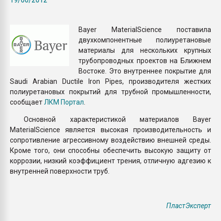
пластмасс
28.07.2026 "Техноникол
Bayer MaterialScience поставила
ситуацией на строител
двухкомпонентные полиуретановые
материалы для нескольких крупных
трубопроводных проектов на Ближнем
ПЕРЕЙТИ НА 
Востоке. Это внутреннее покрытие для
Saudi Arabian Ductile Iron Pipes, производителя жестких
полиуретановых покрытий для трубной промышленности,
сообщает
ЛКМ Портал
.
Основной характеристикой материалов Bayer
MaterialScience является высокая производительность и
сопротивление агрессивному воздействию внешней среды.
Кроме того, они способны обеспечить высокую защиту от
коррозии, низкий коэффициент трения, отличную адгезию к
внутренней поверхности труб.
ПластЭксперт