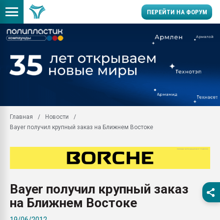
ПЕРЕЙТИ НА ФОРУМ
11.09.2020 Нанотрубки
универсальны, что рос
умельцы изготовили м
колонок полностью из 
Продажа готового бизн
производство SPC лам
цикла
Главная
Новости
Bayer получил крупный заказ на Ближнем Востоке
29.07.2026 ФРП помог 
заводу пластмасс" зах
ППЭ
Помощь в подборе мат
Вакуум-формовочные 
Bayer получил крупный заказ
ближайшее подмосковье
Подмосковье, Москва
на Ближнем Востоке
28.07.2026 Автоматиза
19/06/2012
первый план в перераб