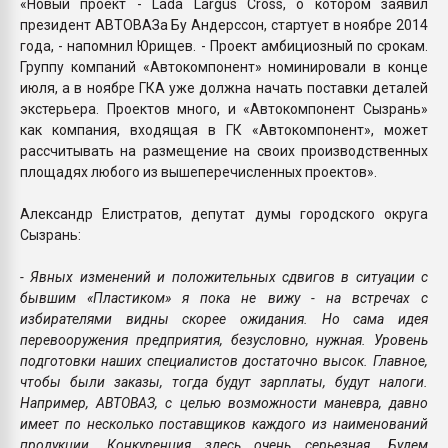
«Новый проект - Lada Largus Cross, о котором заявил
президент АВТОВАЗа Бу Андерссон, стартует в ноябре 2014
года, - напомнил Юрищев. - Проект амбициозный по срокам.
Группу компаний «Автокомпонент» номинировали в конце
июля, а в ноябре ГКА уже должна начать поставки деталей
экстерьера. Проектов много, и «Автокомпонент Сызрань»
как компания, входящая в ГК «Автокомпонент», может
рассчитывать на размещение на своих производственных
площадях любого из вышеперечисленных проектов».
Александр Елистратов, депутат думы городского округа
Сызрань:
- Явных изменений и положительных сдвигов в ситуации с
бывшим «Пластиком» я пока не вижу - на встречах с
избирателями видны скорее ожидания. Но сама идея
перевооружения предприятия, безусловно, нужная. Уровень
подготовки наших специалистов достаточно высок. Главное,
чтобы были заказы, тогда будут зарплаты, будут налоги.
Например, АВТОВАЗ, с целью возможности маневра, давно
имеет по несколько поставщиков каждого из наименований
продукции. Конкуренция здесь очень серьезная. Будем