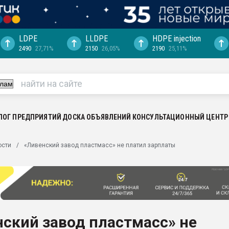
LDPE
LLDPE
HDPE injection
2490
27,71%
2150
26,05%
2190
25,11%
еса -
ината полного
"Ижевскому
ватить рынок
ЛОГ ПРЕДПРИЯТИЙ
ДОСКА ОБЪЯВЛЕНИЙ
КОНСУЛЬТАЦИОННЫЙ ЦЕНТР
ериала
машины:
ости
«Ливенский завод пластмасс» не платил зарплаты
, с.-в.
ция выходит на
отке
ь" довольна
ский завод пластмасс» не
ьном рынке