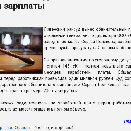
л зарплаты
ва ПЭТ
ФОРУМ
Ливенский райсуд вынес обвинительный п
отношении генерального директора ООО «
завод пластмасс» Сергея Полякова, сообщ
пресс-служба прокуратуры Орловской облас
Он признан виновным по уголовному делу п
статьи 145 УК - полная невыплата св
месяцев заработной платы. Обща
и перед работниками превысила один миллион рублей. Суд сог
дарственного обвинителя о виновности Сергея Полякова и наз
иде штрафа в размере 200 тысяч рублей.
 время задолженность по заработной плате перед работни
вод пластмасс» погашена в полном объеме.
Пла
ер Пласт
Эксперт
- больше, интересней