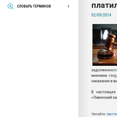
плати
Всё, что касается выду
СЛОВАРЬ ТЕРМИНОВ
бутылок
02/09/2014
ПЕРЕЙТИ НА 
задолженност
мнением госу
наказание в в
В настоящее
«Ливенский за
Читайте
твитт