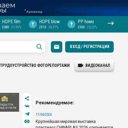
HDPE film
HDPE blow
PP hомо
2080
25,96%
2310
28,57%
2300
25,22%
ВХОД / РЕГИСТРАЦИЯ
ТРУДОУСТРОЙСТВО
ФОТОРЕПОРТАЖИ
ВИДЕОКАНАЛ
Рекомендуемое:
17/04/2026
Крупнейшая мировая выставка
пластмасс CHINAPLAS 2026 открывается