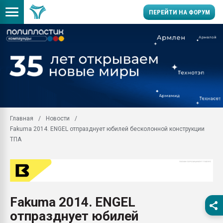
ПЕРЕЙТИ НА ФОРУМ
Продажа готового бизн
производство SPC лам
цикла
29.07.2026 ФРП помог 
заводу пластмасс" зах
ППЭ
Главная
Новости
Помощь в подборе мат
Fakuma 2014. ENGEL отпразднует юбилей бесколонной конструкции
Вакуум-формовочные 
ТПА
ближайшее подмосковье
Подмосковье, Москва
28.07.2026 Автоматиза
первый план в перераб
пластмасс
Fakuma 2014. ENGEL
28.07.2026 "Техноникол
отпразднует юбилей
ситуацией на строител