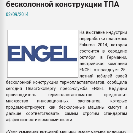
бесколонной конструкции ТПА
Всё, что касается выду
бутылок
02/09/2014
ПЕРЕЙТИ НА 
На выставке индустрии
переработки пластмасс
Fakuma 2014, которая
состоится в середине
октября в Германии,
австрийская компания
ENGEL отпразднует 25-
летний юбилей своей
бесколонной конструкции термопластавтоматов, сообщила
сегодня ПластЭксперту пресс-служба ENGEL. Ведущий
производитель термопластавтоматов представит
множество инновационных экспонатов, которые
продемонстрируют, как бесколонные машины смогут и
дальше соответствовать самым строгим стандартам
эффективности и экономичности.
«Узел смыкания литьевой машины имеет четыре колонны».