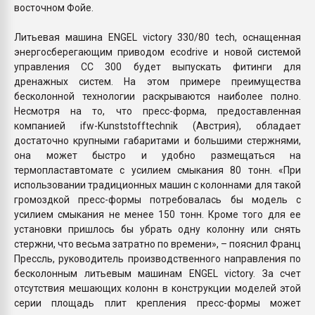
восточном Фойе.
Литьевая машина ENGEL victory 330/80 tech, оснащенная
энергосберегающим приводом ecodrive и новой системой
управления CC 300 будет выпускать фитинги для
дренажных систем. На этом примере преимущества
бесколонной технологии раскрываются наиболее полно.
Несмотря на то, что пресс-форма, предоставленная
компанией ifw-Kunststofftechnik (Австрия), обладает
достаточно крупными габаритами и большими стержнями,
она может быстро и удобно размещаться на
термопластавтомате с усилием смыкания 80 тонн. «При
использовании традиционных машин с колоннами для такой
громоздкой пресс-формы потребовалась бы модель с
усилием смыкания не менее 150 тонн. Кроме того для ее
установки пришлось бы убрать одну колонну или снять
стержни, что весьма затратно по времени», – пояснил Франц
Прессль, руководитель производственного направления по
бесколонным литьевым машинам ENGEL victory. За счет
отсутствия мешающих колонн в конструкции моделей этой
серии площадь плит крепления пресс-формы может