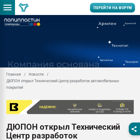
ПЕРЕЙТИ НА ФОРУМ
Продажа готового бизн
производство SPC лам
цикла
29.07.2026 ФРП помог 
заводу пластмасс" зах
ППЭ
Главная
Новости
Помощь в подборе мат
ДЮПОН открыл Технический Центр разработок автомобильных
Вакуум-формовочные 
покрытий
ближайшее подмосковье
Подмосковье, Москва
28.07.2026 Автоматиза
первый план в перераб
пластмасс
ДЮПОН открыл Технический
28.07.2026 "Техноникол
Центр разработок
ситуацией на строител