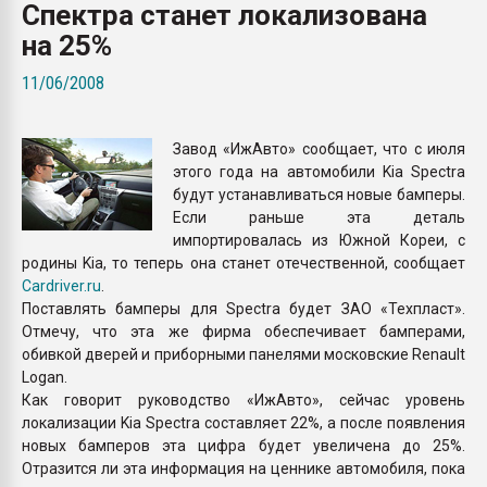
Спектра станет локализована
Всё, что касается выду
бутылок
на 25%
11/06/2008
ПЕРЕЙТИ НА 
Завод «ИжАвто» сообщает, что с июля
этого года на автомобили Kia Spectra
будут устанавливаться новые бамперы.
Если раньше эта деталь
импортировалась из Южной Кореи, с
родины Kia, то теперь она станет отечественной, сообщает
Cardriver.ru
.
Поставлять бамперы для Spectra будет ЗАО «Техпласт».
Отмечу, что эта же фирма обеспечивает бамперами,
обивкой дверей и приборными панелями московские Renault
Logan.
Как говорит руководство «ИжАвто», сейчас уровень
локализации Kia Spectra составляет 22%, а после появления
новых бамперов эта цифра будет увеличена до 25%.
Отразится ли эта информация на ценнике автомобиля, пока