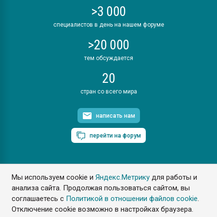
>3 000
специалистов в день на нашем форуме
>20 000
тем обсуждается
20
стран со всего мира
написать нам
перейти на форум
Мы используем cookie и
Яндекс.Метрику
для работы и
ПластЭксперт © 2006. Все права защищены
анализа сайта. Продолжая пользоваться сайтом, вы
Разрешается копирование материалов сайта с обязательной
ссылкой на www.e-plastic.ru
соглашаетесь с
Политикой в отношении файлов cookie
.
Отключение cookie возможно в настройках браузера.
Разработка сайта