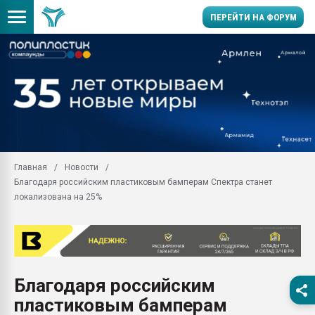
ПЕРЕЙТИ НА ФОРУМ
Продажа готового бизн
производство SPC лам
цикла
29.07.2026 ФРП помог 
заводу пластмасс" зах
ППЭ
Главная
Новости
Помощь в подборе мат
Благодаря российским пластиковым бамперам Спектра станет
Вакуум-формовочные 
локализована на 25%
ближайшее подмосковье
Подмосковье, Москва
28.07.2026 Автоматиза
первый план в перераб
пластмасс
Благодаря российским
28.07.2026 "Техноникол
пластиковым бамперам
ситуацией на строител