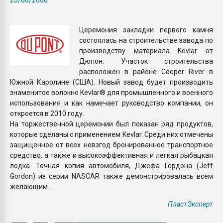
Всё, что касается выду
бутылок
Церемония закладки первого камня
состоялась на строительстве завода по
ПЕРЕЙТИ НА 
производству материала Kevlar от
Дюпон. Участок строительства
расположен в районе Cooper River в
Южной Каролине (США). Новый завод будет производить
знаменитое волокно Kevlar® для промышленного и военного
использования и как намечает руководство компании, он
откроется в 2010 году.
На торжественной церемонии был показан ряд продуктов,
которые сделаны с применением Kevlar. Среди них отмечены
защищенное от всех невзгод бронированное транспортное
средство, а также и высокоэффективная и легкая рыбацкая
лодка. Точная копия автомобиля, Джефа Гордона (Jeff
Gordon) из серии NASCAR также демонстрировалась всем
желающим.
ПластЭксперт