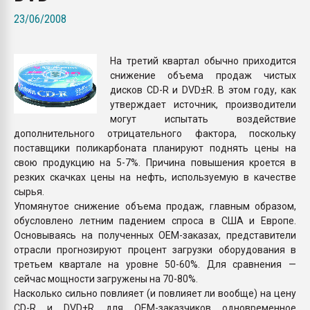
Всё, что касается выду
23/06/2008
бутылок
На третий квартал обычно приходится
ПЕРЕЙТИ НА 
снижение объема продаж чистых
дисков CD-R и DVD±R. В этом году, как
утверждает источник, производители
могут испытать воздействие
дополнительного отрицательного фактора, поскольку
поставщики поликарбоната планируют поднять цены на
свою продукцию на 5-7%. Причина повышения кроется в
резких скачках цены на нефть, используемую в качестве
сырья.
Упомянутое снижение объема продаж, главным образом,
обусловлено летним падением спроса в США и Европе.
Основываясь на полученных OEM-заказах, представители
отрасли прогнозируют процент загрузки оборудования в
третьем квартале на уровне 50-60%. Для сравнения —
сейчас мощности загружены на 70-80%.
Насколько сильно повлияет (и повлияет ли вообще) на цену
CD-R и DVD±R для OEM-заказчиков одновременное