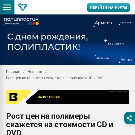
ПЕРЕЙТИ НА ФОРУМ
Продажа готового бизн
производство SPC лам
цикла
29.07.2026 ФРП помог 
заводу пластмасс" зах
ППЭ
Главная
Новости
Помощь в подборе мат
Рост цен на полимеры скажется на стоимости CD и DVD
Вакуум-формовочные 
ближайшее подмосковье
Подмосковье, Москва
28.07.2026 Автоматиза
первый план в перераб
Рост цен на полимеры
пластмасс
скажется на стоимости CD и
28.07.2026 "Техноникол
ситуацией на строител
DVD