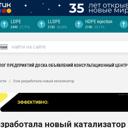
LDPE
LLDPE
HDPE injection
2490
27,71%
2150
26,05%
2190
25,11%
еса -
ината полного
"Ижевскому
ватить рынок
ЛОГ ПРЕДПРИЯТИЙ
ДОСКА ОБЪЯВЛЕНИЙ
КОНСУЛЬТАЦИОННЫЙ ЦЕНТР
ериала
машины:
ости
Dow разработала новый катализатор
, с.-в.
ция выходит на
отке
ь" довольна
зработала новый катализатор
ьном рынке