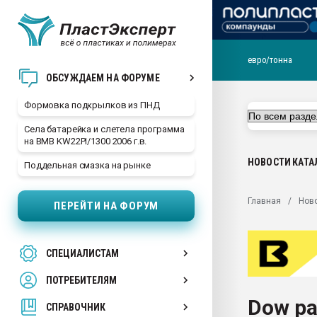
евро/тонна
Продажа готового бизн
ОБСУЖДАЕМ НА ФОРУМЕ
производство SPC лам
цикла
Формовка подкрылков из ПНД
29.07.2026 ФРП помог 
Села батарейка и слетела программа
заводу пластмасс" зах
на BMB KW22PI/1300 2006 г.в.
ППЭ
НОВОСТИ
КАТА
Поддельная смазка на рынке
Помощь в подборе мат
Вакуум-формовочные 
Главная
Нов
ПЕРЕЙТИ НА ФОРУМ
ближайшее подмосковье
Подмосковье, Москва
28.07.2026 Автоматиза
СПЕЦИАЛИСТАМ
первый план в перераб
пластмасс
ПОТРЕБИТЕЛЯМ
28.07.2026 "Техноникол
Dow ра
ситуацией на строител
СПРАВОЧНИК