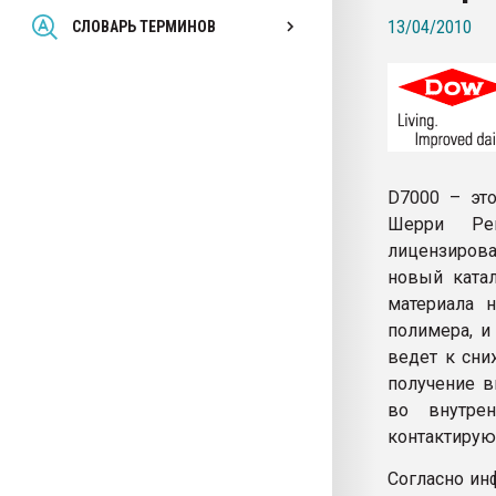
Всё, что касается выду
13/04/2010
СЛОВАРЬ ТЕРМИНОВ
бутылок
ПЕРЕЙТИ НА 
D7000 – это
Шерри Рен
лицензирова
новый ката
материала 
полимера, и
ведет к сни
получение в
во внутре
контактирую
Согласно ин