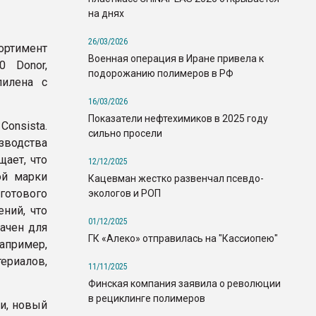
на днях
26/03/2026
ортимент
Военная операция в Иране привела к
0 Donor,
подорожанию полимеров в РФ
пилена с
16/03/2026
Показатели нефтехимиков в 2025 году
onsista.
сильно просели
водства
щает, что
12/12/2025
ой марки
Кацевман жестко развенчал псевдо-
готового
экологов и РОП
ний, что
01/12/2025
ачен для
ГК «Алеко» отправилась на "Кассиопею"
апример,
риалов,
11/11/2025
Финская компания заявила о революции
в рециклинге полимеров
и, новый