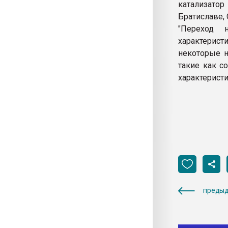
катализатор
Братиславе, 
"Переход 
характерист
некоторые н
такие как с
характерист
предыд