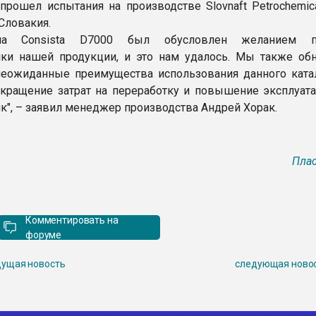
 прошел испытания на производстве Slovnaft Petrochemic
Словакия.
на Consista D7000 был обусловлен желанием п
ики нашей продукции, и это нам удалось. Мы также об
еожиданные преимущества использования данного катал
окращение затрат на переработку и повышение эксплуат
ик", – заявил менеджер производства Андрей Хорак.
Плас
Комментировать на
форуме
ущая новость
следующая ново