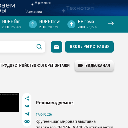
HDPE film
HDPE blow
PP hомо
2080
25,96%
2310
28,57%
2300
25,22%
ВХОД / РЕГИСТРАЦИЯ
ТРУДОУСТРОЙСТВО
ФОТОРЕПОРТАЖИ
ВИДЕОКАНАЛ
Рекомендуемое:
17/04/2026
Крупнейшая мировая выставка
пластмасс CHINAPLAS 2026 открывается