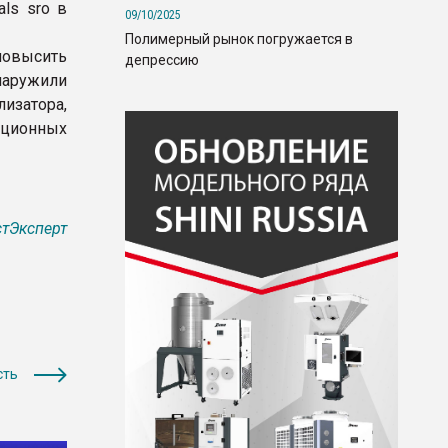
als sro в
09/10/2025
Полимерный рынок погружается в
овысить
депрессию
наружили
изатора,
ационных
тЭксперт
сть