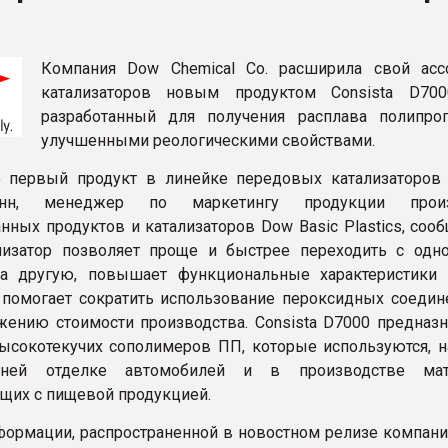
ва ПЭТ
Компания Dow Chemical Co. расширила свой асс
ФОРУМ
катализаторов новым продуктом Consista D700
разработанный для получения расплава полипро
улучшенными реологическими свойствами.
 первый продукт в линейке передовых катализаторов C
н, менеджер по маркетингу продукции произ
нных продуктов и катализаторов Dow Basic Plastics, сооб
лизатор позволяет проще и быстрее переходить с одн
на другую, повышает функциональные характеристики 
 помогает сократить использование пероксидных соедине
жению стоимости производства. Consista D7000 предназн
ысокотекучих сополимеров ПП, которые используются, н
нней отделке автомобилей и в производстве мате
щих с пищевой продукцией.
формации, распространенной в новостном релизе компани