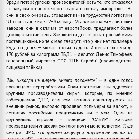
Среди петербургских производителей есть те, кто отказался
от закупки отечественного сырья в пользу импортного. Но
они, в свою очередь, страдают из–за трудностей логистики.
"До нас сырьё идёт 2–3 месяца. Мы заказываем у азиатских
заводов: они, в отличие от европейских, предлагают более
демократичные цены. Заключены договоры и с российскими
поставщиками, но те с мая твердят, что у них нет полимера.
Куда он делся — можно только гадать. И цены взлетели до
170 рублей за килограмм ПВД", — делится Денис Тимофеев,
генеральный директор ООО "ПТК Стрейч" (производитель
пищевой плёнки).
"Мы никогда не видели ничего похожего!"
— в один голос
восклицают переработчики. Свои претензии они адресуют
крупным производителям сырья, которые, по мнению
собеседников "ДП", слишком активно ориентируются на
внешний рынок, выгодно продавая полимеры за валюту и
оставляя российские предприятия ни с чем. Один из
крупнейших игроков — концерн "СИБУР", который
производители упаковки считают почти монополистом.
"Куда
смотрит ФАС, кто должен защищать внутренний рынок от
монополий?"
— задаются вопросом руководители компаний.