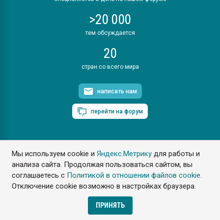
>20 000
тем обсуждается
20
стран со всего мира
написать нам
перейти на форум
Мы используем cookie и
Яндекс.Метрику
для работы и
ПластЭксперт © 2006. Все права защищены
анализа сайта. Продолжая пользоваться сайтом, вы
Разрешается копирование материалов сайта с обязательной
ссылкой на www.e-plastic.ru
соглашаетесь с
Политикой в отношении файлов cookie
.
Отключение cookie возможно в настройках браузера.
Разработка сайта
ПРИНЯТЬ