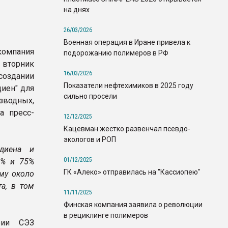
на днях
26/03/2026
Военная операция в Иране привела к
компания
подорожанию полимеров в РФ
 вторник
16/03/2026
здании
Показатели нефтехимиков в 2025 году
иен" для
сильно просели
водных,
а пресс-
12/12/2025
Кацевман жестко развенчал псевдо-
экологов и РОП
диена и
01/12/2025
5% и 75%
ГК «Алеко» отправилась на "Кассиопею"
мму около
а, в том
11/11/2025
Финская компания заявила о революции
в рециклинге полимеров
рии СЭЗ