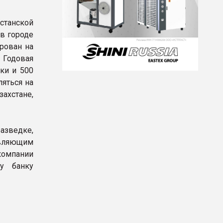
станской
 в городе
рован на
Годовая
ки и 500
яться на
хстане,
азведке,
авляющим
компании
му банку