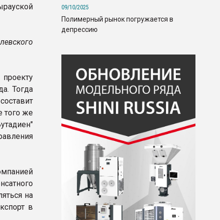
ырауской
09/10/2025
Полимерный рынок погружается в
депрессию
олевского
 проекту
да. Тогда
составит
е того же
Бутадиен"
равления
омпанией
сатного
ляться на
кспорт в