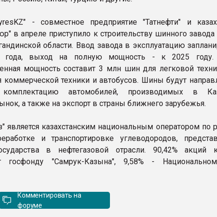
resKZ" - совместное предприятие "Татнефти" и казах
юр" в апреле приступило к строительству шинного завода
гандинской области. Ввод завода в эксплуатацию заплани
 года, выход на полную мощность - к 2025 году. 
енная мощность составит 3 млн шин для легковой техни
я коммерческой техники и автобусов. Шины будут направл
 комплектацию автомобилей, производимых в Каза
ынок, а также на экспорт в страны ближнего зарубежья.
з" является казахстанским национальным оператором по р
реработке и транспортировке углеводородов, предст
осударства в нефтегазовой отрасли. 90,42% акций 
т госфонду "Самрук-Казына", 9,58% - Национально
Комментировать на
форуме