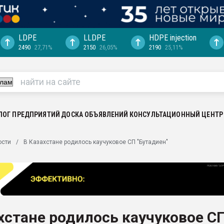
LDPE
LLDPE
HDPE injection
2490
27,71%
2150
26,05%
2190
25,11%
еса -
ината полного
"Ижевскому
ватить рынок
ЛОГ ПРЕДПРИЯТИЙ
ДОСКА ОБЪЯВЛЕНИЙ
КОНСУЛЬТАЦИОННЫЙ ЦЕНТР
ериала
машины:
ости
В Казахстане родилось каучуковое СП "Бутадиен"
, с.-в.
ция выходит на
отке
ь" довольна
хстане родилось каучуковое С
ьном рынке