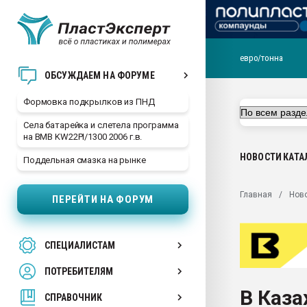
евро/тонна
Продажа готового бизн
ОБСУЖДАЕМ НА ФОРУМЕ
производство SPC лам
цикла
Формовка подкрылков из ПНД
29.07.2026 ФРП помог 
Села батарейка и слетела программа
заводу пластмасс" зах
на BMB KW22PI/1300 2006 г.в.
ППЭ
НОВОСТИ
КАТА
Поддельная смазка на рынке
Помощь в подборе мат
Вакуум-формовочные 
Главная
Нов
ПЕРЕЙТИ НА ФОРУМ
ближайшее подмосковье
Подмосковье, Москва
28.07.2026 Автоматиза
СПЕЦИАЛИСТАМ
первый план в перераб
пластмасс
ПОТРЕБИТЕЛЯМ
28.07.2026 "Техноникол
В Каза
ситуацией на строител
СПРАВОЧНИК