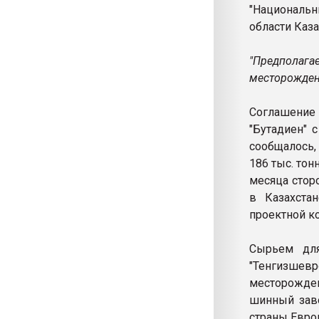
"Националь
области Каза
"Предполага
месторождени
Соглашение
"Бутадиен" 
сообщалось,
186 тыс. тон
месяца стор
в Казахста
проектной ко
Сырьем для
"Тенгизше
месторожден
шинный заво
страны Европ