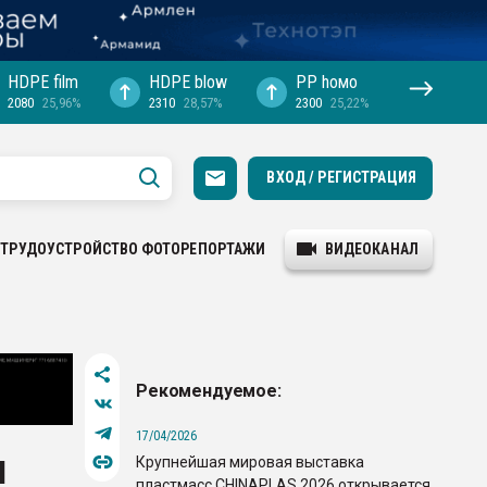
HDPE film
HDPE blow
PP hомо
2080
25,96%
2310
28,57%
2300
25,22%
ВХОД / РЕГИСТРАЦИЯ
ТРУДОУСТРОЙСТВО
ФОТОРЕПОРТАЖИ
ВИДЕОКАНАЛ
Рекомендуемое:
17/04/2026
Крупнейшая мировая выставка
П
пластмасс CHINAPLAS 2026 открывается