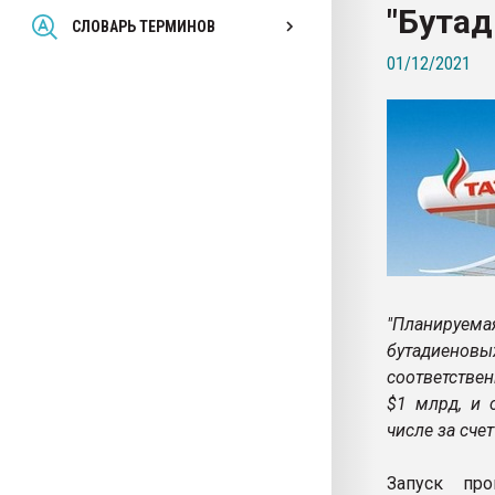
"Бутад
Всё, что касается выду
СЛОВАРЬ ТЕРМИНОВ
бутылок
01/12/2021
ПЕРЕЙТИ НА 
"Планируем
бутадиеновы
соответстве
$1 млрд, и 
числе за сче
Запуск пр