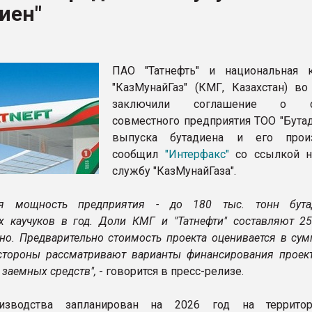
иен"
ва ПЭТ
ФОРУМ
ПАО "Татнефть" и национальная 
"КазМунайГаз" (КМГ, Казахстан) во
заключили соглашение о со
совместного предприятия ТОО "Бутад
выпуска бутадиена и его произ
сообщил
"Интерфакс"
со ссылкой н
службу "КазМунайГаза".
ая мощность предприятия - до 180 тыс. тонн бута
х каучуков в год. Доли КМГ и "Татнефти" составляют 2
нно. Предварительно стоимость проекта оценивается в су
стороны рассматривают варианты финансирования проект
т заемных средств",
- говорится в пресс-релизе.
оизводства запланирован на 2026 год на террито