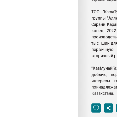
ТОО "KamaTy
группы "Алл
Сарани Кара
конец 2022
производств
тыс. шин дл
первичную
вторичный р
"КазМунайГа
добыче, пе
интересы г
принадлежа
Казахстана.