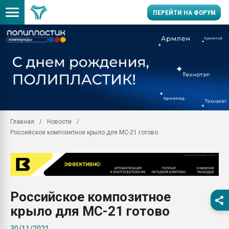
ПЕРЕЙТИ НА ФОРУМ
Продажа готового бизн
производство SPC лам
цикла
29.07.2026 ФРП помог 
заводу пластмасс" зах
ППЭ
Главная
Новости
Помощь в подборе мат
Российское композитное крыло для MC-21 готово
Вакуум-формовочные 
ближайшее подмосковье
Подмосковье, Москва
28.07.2026 Автоматиза
первый план в перераб
Российское композитное
пластмасс
крыло для MC-21 готово
28.07.2026 "Техноникол
ситуацией на строител
30/11/2021