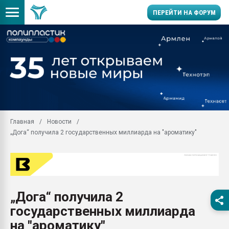
ПЕРЕЙТИ НА ФОРУМ
Продажа готового бизн
производство SPC лам
цикла
29.07.2026 ФРП помог 
заводу пластмасс" зах
ППЭ
Главная
Новости
Помощь в подборе мат
„Дога“ получила 2 государственных миллиарда на "ароматику"
Вакуум-формовочные 
ближайшее подмосковье
Подмосковье, Москва
28.07.2026 Автоматиза
первый план в перераб
„Дога“ получила 2
пластмасс
государственных миллиарда
28.07.2026 "Техноникол
ситуацией на строител
на "ароматику"