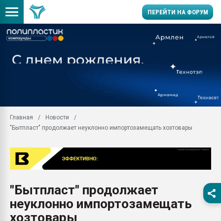
ПЕРЕЙТИ НА ФОРУМ
Помощь в подборе мат
Вакуум-формовочные 
ближайшее подмосковье
Подмосковье, Москва
28.07.2026 Автоматиза
первый план в перераб
Главная
Новости
пластмасс
"Бытпласт" продолжает неуклонно импортозамещать хозтовары
28.07.2026 "Техноникол
ситуацией на строител
Всё, что касается выду
бутылок
"Бытпласт" продолжает
Материал поверхности 
вакуумного формовани
неуклонно импортозамещать
Продам отходы Компо
хозтовары
поликарбоната и АБС-п