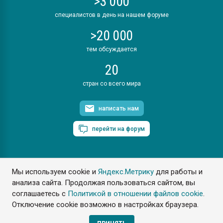
>3 000
специалистов в день на нашем форуме
>20 000
тем обсуждается
20
стран со всего мира
написать нам
перейти на форум
Мы используем cookie и
Яндекс.Метрику
для работы и
ПластЭксперт © 2006. Все права защищены
анализа сайта. Продолжая пользоваться сайтом, вы
Разрешается копирование материалов сайта с обязательной
ссылкой на www.e-plastic.ru
соглашаетесь с
Политикой в отношении файлов cookie
.
Отключение cookie возможно в настройках браузера.
Разработка сайта