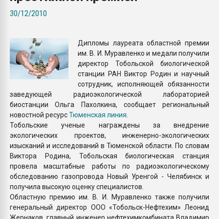
Всё, что касается выду
30/12/2010
бутылок
Дипломы лауреата областной премии
ПЕРЕЙТИ НА 
им. В. И. Муравленко и медали получили
директор Тобольской биологической
станции РАН Виктор Родин и научный
сотрудник, исполняющей обязанности
заведующей радиоэкологической лабораторией
биостанции Ольга Пахолкина, сообщает региональный
новостной ресурс
Тюменская линия
.
Тобольские ученые награждены за внедрение
экологических проектов, инженерно-экологических
изысканий и исследований в Тюменской области. По словам
Виктора Родина, Тобольская биологическая станция
провела масштабные работы по радиоэкологическому
обследованию газопровода Новый Уренгой - Челябинск и
получила высокую оценку специалистов.
Областную премию им. В. И. Муравленко также получили
генеральный директор ООО «Тобольск-Нефтехим» Леонид
Жернаков, главный инженер нефтехимкомбината Владимир