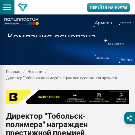
ПЕРЕЙТИ НА ФОРУМ
Продажа готового бизн
производство SPC лам
цикла
29.07.2026 ФРП помог 
заводу пластмасс" зах
ППЭ
Главная
Новости
Помощь в подборе мат
Директор "Тобольск-полимера" награжден престижной премией
Вакуум-формовочные 
ближайшее подмосковье
Подмосковье, Москва
28.07.2026 Автоматиза
первый план в перераб
Директор "Тобольск-
пластмасс
полимера" награжден
28.07.2026 "Техноникол
ситуацией на строител
престижной премией