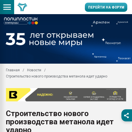
ПЕРЕЙТИ НА ФОРУМ
Помощь в подборе мат
Вакуум-формовочные 
ближайшее подмосковье
Подмосковье, Москва
28.07.2026 Автоматиза
первый план в перераб
Главная
Новости
пластмасс
Строительство нового производства метанола идет ударно
28.07.2026 "Техноникол
ситуацией на строител
Всё, что касается выду
бутылок
Строительство нового
Материал поверхности 
вакуумного формовани
производства метанола идет
Продам отходы Компо
ударно
поликарбоната и АБС-п