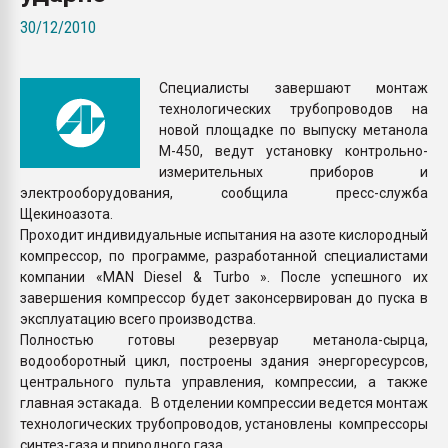
Armaloy PC/ABS-1IM че
30/12/2010
ПЕРЕЙТИ НА 
Cпециалисты завершают монтаж
технологических трубопроводов на
новой площадке по выпуску метанола
М-450, ведут установку контрольно-
измерительных приборов и
электрооборудования, сообщила пресс-служба
Щекиноазота.
Проходит индивидуальные испытания на азоте кислородный
компрессор, по программе, разработанной специалистами
компании «MAN Diesel & Turbo ». После успешного их
завершения компрессор будет законсервирован до пуска в
эксплуатацию всего производства.
Полностью готовы резервуар метанола-сырца,
водооборотный цикл, построены здания энергоресурсов,
центрального пульта управления, компрессии, а также
главная эстакада. В отделении компрессии ведется монтаж
технологических трубопроводов, установлены компрессоры
синтез-газа и природного газа.