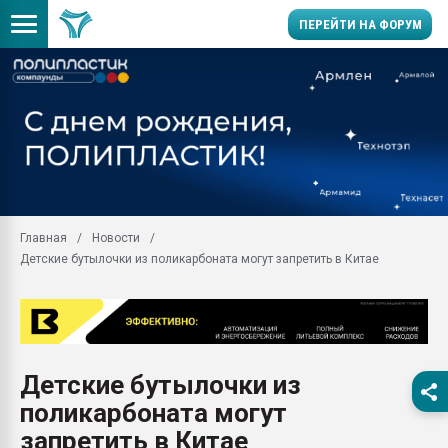
ПЕРЕЙТИ НА ФОРУМ
Продажа готового бизн
производство SPC лам
цикла
29.07.2026 ФРП помог 
заводу пластмасс" зах
ППЭ
Главная
Новости
Помощь в подборе мат
Детские бутылочки из поликарбоната могут запретить в Китае
Вакуум-формовочные 
ближайшее подмосковье
Подмосковье, Москва
28.07.2026 Автоматиза
первый план в перераб
Детские бутылочки из
пластмасс
поликарбоната могут
28.07.2026 "Техноникол
ситуацией на строител
запретить в Китае