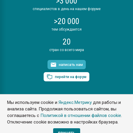
>3 000
специалистов в день на нашем форуме
>20 000
тем обсуждается
20
стран со всего мира
написать нам
перейти на форум
Мы используем cookie и
Яндекс.Метрику
для работы и
ПластЭксперт © 2006. Все права защищены
анализа сайта. Продолжая пользоваться сайтом, вы
Разрешается копирование материалов сайта с обязательной
ссылкой на www.e-plastic.ru
соглашаетесь с
Политикой в отношении файлов cookie
.
Отключение cookie возможно в настройках браузера.
Разработка сайта