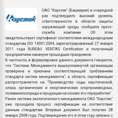
Всё, что касается выду
бутылок
ОАО "Каустик" (Башкирия) в очередной
раз подтвердило высокий уровень
ответственности в области защиты
ПЕРЕЙТИ НА 
окружающей среды, сообщила пресс-
служба компании. Об этом
свидетельствует сертификат соответствия международным
стандартам ISO 14001:2004, зарегистрированный 27 января
2011 года BUREAU VERITAS Certification и полученный
предприятием накануне прошедших праздников.
В частности, в формулировке данного документа говорится,
что "Система Менеджмента вышеупомянутой организации
проверена и признана соответствующей требованиям
стандарта систем менеджмента", а область сертификации
распространяется на "Производство соды каустической,
хлора, органических и неорганических хлорпроизводных,
поливинилхлорида и продукции на основе его переработки".
Ранее система экологического менеджмента ОАО "Каустик"
уже проходила процесс сертификации на соответствие
данным стандартам. Впервые документ был получен 28
января 2008 года. Подтверждение его в этом году связано с