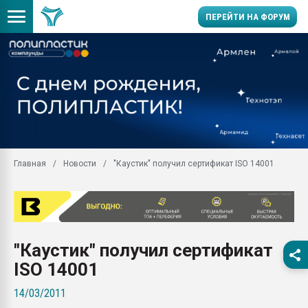
ПЕРЕЙТИ НА ФОРУМ
Продажа готового бизн
производство SPC лам
цикла
29.07.2026 ФРП помог 
заводу пластмасс" зах
ППЭ
Главная
Новости
"Каустик" получил сертификат ISO 14001
Помощь в подборе мат
Вакуум-формовочные 
ближайшее подмосковье
Подмосковье, Москва
28.07.2026 Автоматиза
"Каустик" получил сертификат
первый план в перераб
пластмасс
ISO 14001
28.07.2026 "Техноникол
14/03/2011
ситуацией на строител