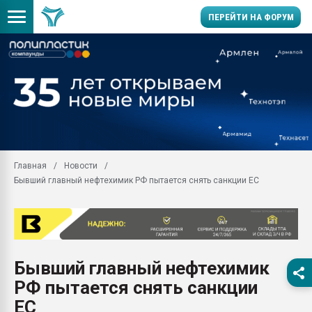
ПЕРЕЙТИ НА ФОРУМ
Помощь в подборе мат
Вакуум-формовочные 
ближайшее подмосковье
Подмосковье, Москва
28.07.2026 Автоматиза
первый план в перераб
Главная
Новости
пластмасс
Бывший главный нефтехимик РФ пытается снять санкции ЕС
28.07.2026 "Техноникол
ситуацией на строител
Всё, что касается выду
бутылок
Бывший главный нефтехимик
Материал поверхности 
вакуумного формовани
РФ пытается снять санкции
Продам отходы Компо
ЕС
поликарбоната и АБС-п