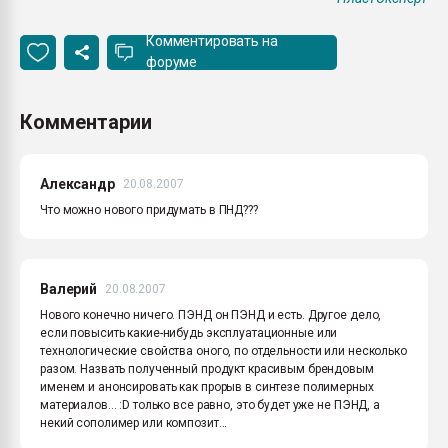
Комментировать на
форуме
Комментарии
Александр
20.08.2007
Что можно нового придумать в ПНД???
Валерий
20.08.2007
Нового конечно ничего. ПЭНД он ПЭНД и есть. Другое дело,
если повысить какие-нибудь эксплуатационные или
технологические свойства оного, по отдельности или несколько
разом. Назвать полученный продукт красивым брендовым
именем и анонсировать как прорыв в синтезе полимерных
материалов... :D только все равно, это будет уже не ПЭНД, а
некий сополимер или композит...