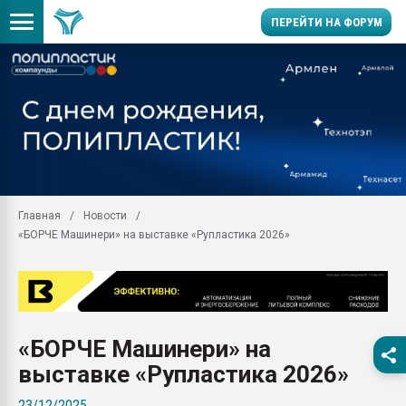
ПЕРЕЙТИ НА ФОРУМ
Продажа готового бизн
производство SPC лам
цикла
29.07.2026 ФРП помог 
заводу пластмасс" зах
ППЭ
Главная
Новости
Помощь в подборе мат
«БОРЧЕ Машинери» на выставке «Рупластика 2026»
Вакуум-формовочные 
ближайшее подмосковье
Подмосковье, Москва
28.07.2026 Автоматиза
первый план в перераб
«БОРЧЕ Машинери» на
пластмасс
выставке «Рупластика 2026»
28.07.2026 "Техноникол
ситуацией на строител
23/12/2025