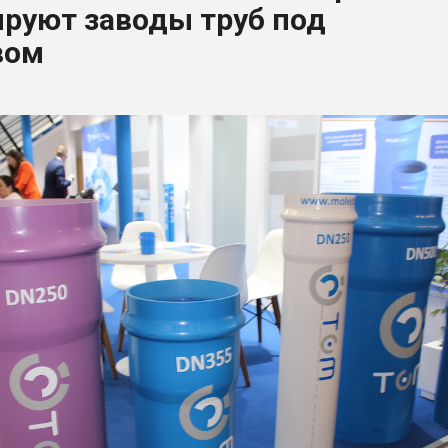
руют заводы труб под
ва ПЭТ
вом
ФОРУМ