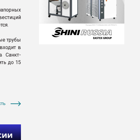
напорных
вестиций
тся.
ые трубы
входит в
в Санкт-
ть до 15
сть