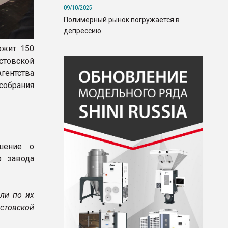
09/10/2025
Полимерный рынок погружается в
депрессию
ожит 150
стовской
гентства
собрания
шение о
о завода
ли по их
стовской