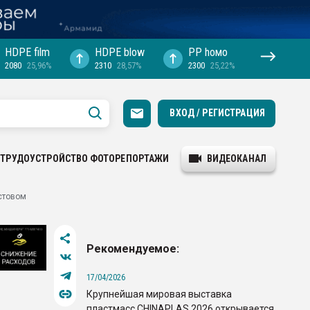
HDPE film
HDPE blow
PP hомо
2080
25,96%
2310
28,57%
2300
25,22%
ВХОД / РЕГИСТРАЦИЯ
ТРУДОУСТРОЙСТВО
ФОТОРЕПОРТАЖИ
ВИДЕОКАНАЛ
остовом
Рекомендуемое:
17/04/2026
Крупнейшая мировая выставка
пластмасс CHINAPLAS 2026 открывается