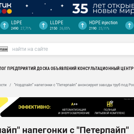
LDPE
LLDPE
HDPE injection
2490
27,71%
2150
26,05%
2190
25,11%
еса -
ината полного
"Ижевскому
ватить рынок
ЛОГ ПРЕДПРИЯТИЙ
ДОСКА ОБЪЯВЛЕНИЙ
КОНСУЛЬТАЦИОННЫЙ ЦЕНТР
ериала
машины:
ости
"Нордпайп" напегонки с "Петерпайп" анонсируют заводы труб под Р
, с.-в.
ция выходит на
отке
ь" довольна
айп" напегонки с "Петерпайп"
ьном рынке