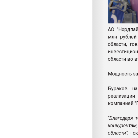
АО "Нордпай
млн рублей
области, го
инвестицион
области во в
Мощность зав
Бураков н
реализации
компанией "
"Благодаря 
конкурентам
области",
- с