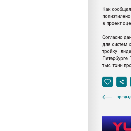
Как сообщал
полиэтилено
в проект оце
Согласно да
для систем 
тройку лид
Петербурге.
тыс. тонн пр
предыд