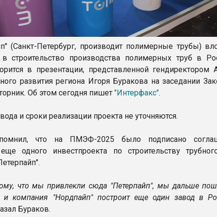
п" (Санкт-Петербург, производит полимерные трубы) вл
 в строительство производства полимерных труб в Ро
ворится в презентации, представленной гендиректором А
ного развития региона Игоря Буракова на заседании Зак
торник. Об этом сегодня пишет
"Интерфакс"
.
ода и сроки реализации проекта не уточняются.
апомнил, что на ПМЭФ-2025 было подписано согла
 еще одного инвестпроекта по строительству трубног
Петерпайп".
тому, что мы привлекли сюда "Петерпайп", мы дальше пош
, и компания "Нордпайп" построит еще один завод в Ро
казал Бураков.