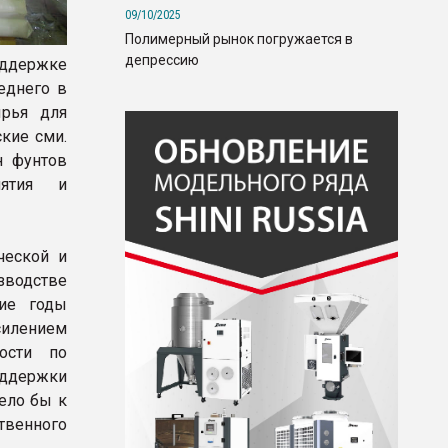
09/10/2025
Полимерный рынок погружается в
депрессию
оддержке
еднего в
ырья для
кие сми.
н фунтов
иятия и
ческой и
зводстве
ние годы
силением
ности по
оддержки
вело бы к
ственного