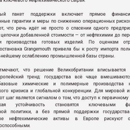
а ключевого нефтехимического сырья.
нный пакет поддержки включает прямое финансир
нные гарантии и меры по снижению операционных рисков
т, что речь идёт не просто о спасении одного предприя
 цепочки добавленной стоимости — от нефтехимии до пер
и производства готовых изделий. По оценкам отр
 остановка Grangemouth привела бы к росту импорта пол
ьнейшему ослаблению промышленной базы страны.
тмечают, что решение Великобритании вписывается
ропейский тренд: государства всё чаще вмешиваютс
 базовые химические и полимерные производства 
кого кризиса и глобальной конкуренции. Для мировой и
тот шаг является сигналом о том, что доступ к первичном
еская устойчивость становятся ключевыми фа
ой политики, а без прямой поддержки государства
ные нефтехимические активы в Европе рискуют ок
оспособными.