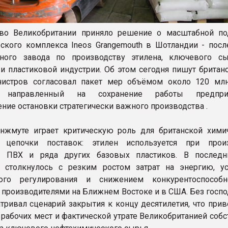
тво Великобритании приняло решение о масштабной п
ского комплекса Ineos Grangemouth в Шотландии - посл
пного завода по производству этилена, ключевого с
и пластиковой индустрии. Об этом сегодня пишут британс
нистров согласовал пакет мер объёмом около 120 мл
в, направленный на сохранение работы предпр
ние остановки стратегически важного производства .
нжмуте играет критическую роль для британской хими
 цепочки поставок: этилен используется при прои
а, ПВХ и ряда других базовых пластиков. В послед
е столкнулось с резким ростом затрат на энергию, у
кого регулирования и снижением конкурентоспособ
 производителями на Ближнем Востоке и в США. Без госп
атривал сценарий закрытия к концу десятилетия, что при
ч рабочих мест и фактической утрате Великобританией соб