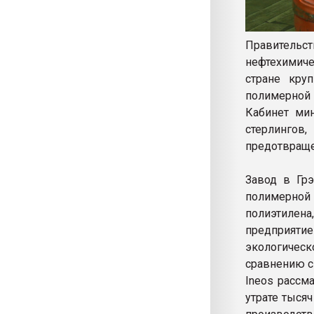
Правительс
нефтехимиче
стране кру
полимерной 
Кабинет ми
стерлинго
предотвраще
Завод в Грэ
полимерной
полиэтилен
предприяти
экологичес
сравнению с
Ineos рассм
утрате тыся