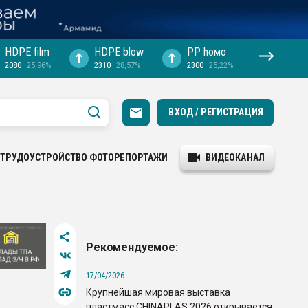
HDPE film
HDPE blow
PP hомо
2080
25,96%
2310
28,57%
2300
25,22%
ВХОД / РЕГИСТРАЦИЯ
ТРУДОУСТРОЙСТВО
ФОТОРЕПОРТАЖИ
ВИДЕОКАНАЛ
Рекомендуемое:
17/04/2026
Крупнейшая мировая выставка
пластмасс CHINAPLAS 2026 открывается