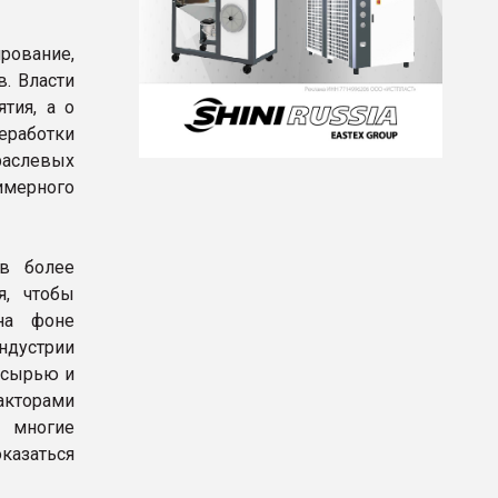
ование,
. Власти
тия, а о
еработки
аслевых
имерного
 в более
я, чтобы
на фоне
ндустрии
у сырью и
кторами
 многие
азаться