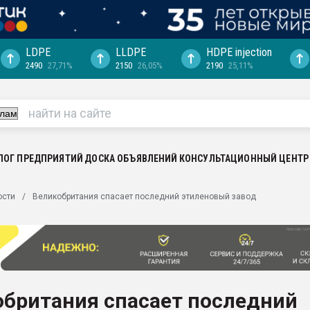
LDPE
LLDPE
HDPE injection
2490
27,71%
2150
26,05%
2190
25,11%
еса -
ината полного
"Ижевскому
ватить рынок
ЛОГ ПРЕДПРИЯТИЙ
ДОСКА ОБЪЯВЛЕНИЙ
КОНСУЛЬТАЦИОННЫЙ ЦЕНТР
ериала
машины:
ости
Великобритания спасает последний этиленовый завод
, с.-в.
ция выходит на
отке
ь" довольна
обритания спасает последний
ьном рынке