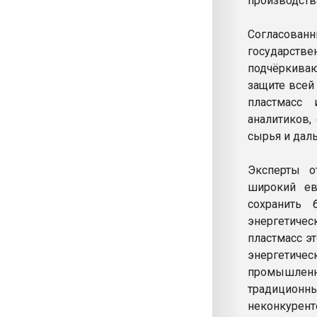
производств
Согласова
государстве
подчёркиваю
защите всей
пластмасс 
аналитиков,
сырья и дал
Эксперты о
широкий ев
сохранить
энергетичес
пластмасс э
энергетич
промышленн
традицион
неконкурент