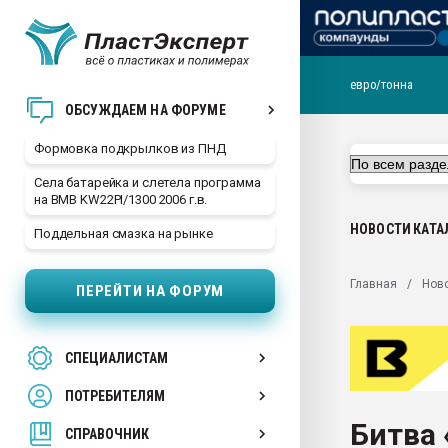
евро/тонна
Продажа готового бизн
ОБСУЖДАЕМ НА ФОРУМЕ
производство SPC лам
цикла
Формовка подкрылков из ПНД
29.07.2026 ФРП помог 
Села батарейка и слетела программа
заводу пластмасс" зах
на BMB KW22PI/1300 2006 г.в.
ППЭ
НОВОСТИ
КАТА
Поддельная смазка на рынке
Помощь в подборе мат
Вакуум-формовочные 
Главная
Нов
ПЕРЕЙТИ НА ФОРУМ
ближайшее подмосковье
Подмосковье, Москва
28.07.2026 Автоматиза
СПЕЦИАЛИСТАМ
первый план в перераб
пластмасс
ПОТРЕБИТЕЛЯМ
28.07.2026 "Техноникол
Битва
ситуацией на строител
СПРАВОЧНИК