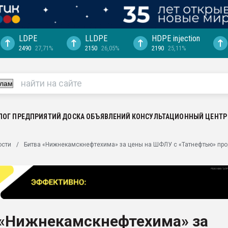
LDPE
LLDPE
HDPE injection
2490
27,71%
2150
26,05%
2190
25,11%
еса -
ината полного
"Ижевскому
ватить рынок
ЛОГ ПРЕДПРИЯТИЙ
ДОСКА ОБЪЯВЛЕНИЙ
КОНСУЛЬТАЦИОННЫЙ ЦЕНТР
ериала
машины:
ости
Битва «Нижнекамскнефтехима» за цены на ШФЛУ с «Татнефтью» пр
, с.-в.
ция выходит на
отке
ь" довольна
 «Нижнекамскнефтехима» за
ьном рынке