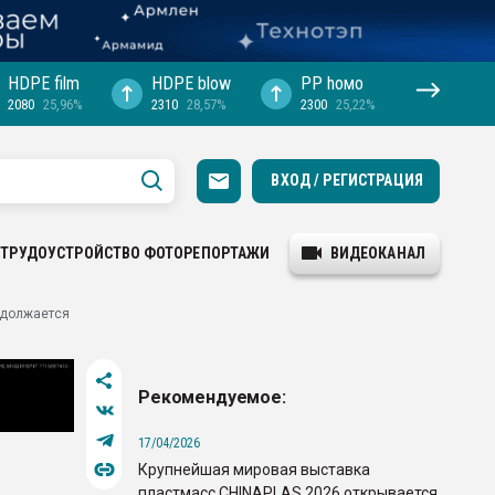
HDPE film
HDPE blow
PP hомо
2080
25,96%
2310
28,57%
2300
25,22%
ВХОД / РЕГИСТРАЦИЯ
ТРУДОУСТРОЙСТВО
ФОТОРЕПОРТАЖИ
ВИДЕОКАНАЛ
одолжается
Рекомендуемое:
17/04/2026
Крупнейшая мировая выставка
пластмасс CHINAPLAS 2026 открывается