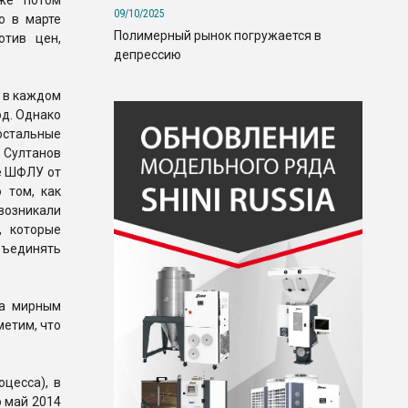
же потом
09/10/2025
о в марте
Полимерный рынок погружается в
отив цен,
депрессию
, в каждом
од. Однако
остальные
 Султанов
ке ШФЛУ от
 том, как
возникали
, которые
объединять
ра мирным
метим, что
цесса), в
о май 2014