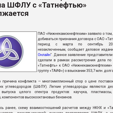
на ШФЛУ с «Татнефтью»
ва ПЭТ
лжается
ФОРУМ
ПАО «Нижнекамскнефтехим» заявило о том, 
добиваться признания договора с ОАО «Тат
период с марта по сентябрь 20
незаключенным, сообщает деловое издани
Онлайн
". Данное заявление представители
сделали в рамках рассмотрения дела по
«Татнефть» к ОАО «Нижнекамскнефтехим» 
группу «ТАИФ») о взыскании 353,7 млн. долга
о причина конфликта — многомиллионный спор о цене поставо
их углеводородов (ШФЛУ). Легкие углеводороды являются д
выпуска целого спектра продуктов: каучука, пластмассы,
, компонентов высокооктановых бензинов.
сь ранее, схему взаимоотношений расчетов между НКНХ и «Т