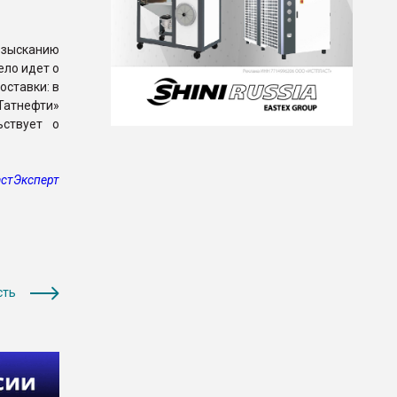
взысканию
ело идет о
ставки: в
Татнефти»
ьствует о
стЭксперт
сть