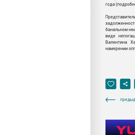
года (подробн
Представител
задолженности
банальном неи
виде непога
Валентина Х
намерении опп
предыд