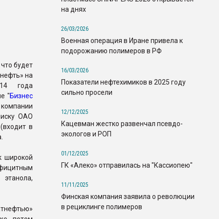
на днях
26/03/2026
Военная операция в Иране привела к
подорожанию полимеров в РФ
что будет
16/03/2026
нефть» на
Показатели нефтехимиков в 2025 году
14 года
сильно просели
е "
Бизнес
 компании
12/12/2025
 иску ОАО
Кацевман жестко развенчал псевдо-
(входит в
экологов и РОП
.
01/12/2025
к широкой
ГК «Алеко» отправилась на "Кассиопею"
ефицитным
 этанола,
11/11/2025
Финская компания заявила о революции
в рециклинге полимеров
атнефтью»