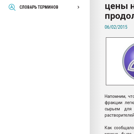
цены 
Всё, что касается выду
СЛОВАРЬ ТЕРМИНОВ
бутылок
продо
06/02/2015
ПЕРЕЙТИ НА 
Напомним, чт
фракции легк
сырьем для 
растворителей
Как сообщало