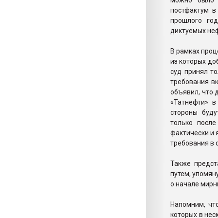
можно было 
постфактум в
прошлого год
диктуемых не
В рамках проц
из которых до
суд принял т
требования в
объявил, что 
«Татнефти» в
стороны буду
только после
фактически и 
требования в 
Также предст
путем, упомян
о начале мирн
Напомним, чт
которых в нес