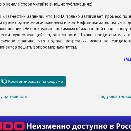
о о начале спора читайте в наших публикациях).
и «Татнефти» заявили, что НКНХ только затягивает процесс по 
 путем подачи многочисленных исков. Нефтяники заявляют, что д
сполнении «Нижнекамскнефтехимом» обязанностей по договору по
шения существующей задолженности. Также представитель «
афизова заявила, что подача встречных исков не свидетел
онентов решить вопрос мирным путем.
Пла
ущая новость
следующая ново