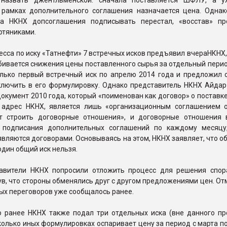
назвать джентльменской: сначала поставляется ШФЛУ, а у
 рамках дополнительного соглашения назначается цена. Однак
а НКНХ допсоглашения подписывать перестал, «восстав» пр
фтяниками.
есса по иску «Татнефти» 7 встречных исков предъявил вчераНКНХ
бивается снижения цены поставленного сырья за отдельный пери
олько первый встречный иск по апрелю 2014 года и предложил 
ключить в его формулировку. Однако представитель НКНХ Айдар
документ 2010 года, который «поименован как договор» о постав
 адрес НКНХ, является лишь «организационным соглашением о
т строить договорные отношения», и договорные отношения 
 подписания дополнительных соглашений по каждому месяцу
являются договорами. Основываясь на этом, НКНХ заявляет, что 
один общий иск нельзя.
авители НКНХ попросили отложить процесс для решения спо
ув, что стороны обменялись друг с другом предложениями цен. От
ых переговоров уже сообщалось ранее.
о ранее НКНХ также подал три отдельных иска (вне данного про
колько иных формулировках оспаривает цену за период с марта п