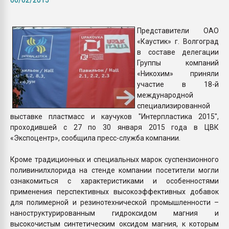
пластмасс
28.07.2026 "Техноникол
Представители ОАО
ситуацией на строител
«Каустик» г. Волгоград
в составе делегации
Группы компаний
ПЕРЕЙТИ НА 
«Никохим» приняли
участие в 18-й
международной
специализированной
выставке пластмасс и каучуков "Интерпластика 2015",
проходившей с 27 по 30 января 2015 года в ЦВК
«Экспоцентр», сообщила пресс-служба компании.
Кроме традиционных и специальных марок суспензионного
поливинилхлорида на стенде компании посетители могли
ознакомиться с характеристиками и особенностями
применения перспективных высокоэффективных добавок
для полимерной и резинотехнической промышленности –
наноструктурированным гидроксидом магния и
высокочистым синтетическим оксидом магния, к которым