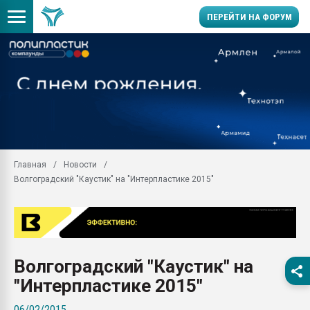
ПЕРЕЙТИ НА ФОРУМ
11.09.2020 Нанотрубки
универсальны, что рос
умельцы изготовили м
колонок полностью из 
Продажа готового бизн
производство SPC лам
цикла
Главная
Новости
Волгоградский "Каустик" на "Интерпластике 2015"
29.07.2026 ФРП помог 
заводу пластмасс" зах
ППЭ
Помощь в подборе мат
Вакуум-формовочные 
Волгоградский "Каустик" на
ближайшее подмосковье
Подмосковье, Москва
"Интерпластике 2015"
28.07.2026 Автоматиза
06/02/2015
первый план в перераб