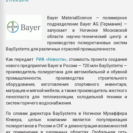
Всё, что касается выду
бутылок
Bayer MaterialScience — полимерное
подразделение Bayer AG (Германия) —
ПЕРЕЙТИ НА 
запускает в Ногинске Московской
области научно-технический центр и
производство полиуретановых систем
BaySystems для различных отраслей промышленности.
Как передает
РИА «Новости»,
стоимость проекта создания
нового предприятия Bayer в России — ?20 млн BaySystems —
производитель полиуретана для автомобильной и обувной
промышленности, производства строительного
оборудования, изготовления спортивного инвентаря,
матрацев и мягкой мебели, а также производитель жесткого
пенопласта для теплоизоляции, холодильной техники и
систем горячего водоснабжения.
По словам директора BaySystems в Ногинске Музаффера
Юнвера, целью компании является популяризация
полиуретанов в России и СНГ и демонстрация возможностей
их применения в различных областях. Глобальная сеть