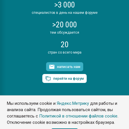
>3 000
специалистов в день на нашем форуме
>20 000
тем обсуждается
20
стран со всего мира
написать нам
перейти на форум
Мы используем cookie и
Яндекс.Метрику
для работы и
ПластЭксперт © 2006. Все права защищены
анализа сайта. Продолжая пользоваться сайтом, вы
Разрешается копирование материалов сайта с обязательной
ссылкой на www.e-plastic.ru
соглашаетесь с
Политикой в отношении файлов cookie
.
Отключение cookie возможно в настройках браузера.
Разработка сайта