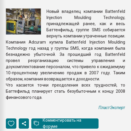
Всё, что касается выду
бутылок
Новый владелец компании Battenfeld
Injection Moulding Technology,
принадлежащей ранее, как и весь
ПЕРЕЙТИ НА 
Баттенфильд, группе SMS собирается
вернуть компании утраченные позиции.
Компания Adcuram купила Battenfeld Injection Moulding
Technology год назад у группы SMS, когда компания была
безнадежно убыточной. За прошедший год Battenfeld
провел реорганизацию системы управления и
доукомплектование персоналом, что привело к ожидаемуму
10-процентному увеличению продаж в 2007 году. Таким
образом, компания возвращается к доходности.
Что касается точки преодоления всех трудностей, то
Баттефильд планирует стать безубыточным к концу 2008
финансового года.
ПластЭксперт
Комментировать на
форуме