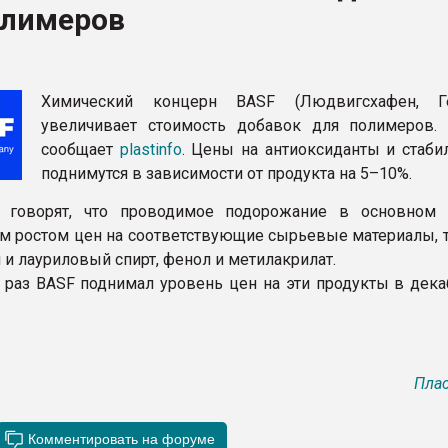
олимеров
ва ПЭТ
ФОРУМ
Химический концерн BASF (Людвигсхафен, Ге
увеличивает стоимость добавок для полимеров.
сообщает
plastinfo
. Цены на антиоксиданты и стаби
поднимутся в зависимости от продукта на 5–10%.
 говорят, что проводимое подорожание в основном
м ростом цен на соответствующие сырьевые материалы, т
 и лауриловый спирт, фенол и метилакрилат.
 раз BASF поднимал уровень цен на эти продукты в дека
Плас