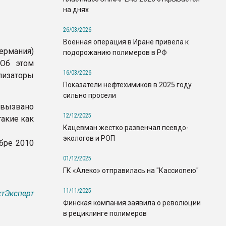
на днях
26/03/2026
Военная операция в Иране привела к
рмания)
подорожанию полимеров в РФ
 Об этом
16/03/2026
лизаторы
Показатели нефтехимиков в 2025 году
сильно просели
 вызвано
12/12/2025
акие как
Кацевман жестко развенчал псевдо-
экологов и РОП
бре 2010
01/12/2025
ГК «Алеко» отправилась на "Кассиопею"
11/11/2025
тЭксперт
Финская компания заявила о революции
в рециклинге полимеров