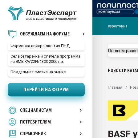
евро/тонна
Продажа готового бизн
ОБСУЖДАЕМ НА ФОРУМЕ
производство SPC лам
цикла
Формовка подкрылков из ПНД
29.07.2026 ФРП помог 
Села батарейка и слетела программа
заводу пластмасс" зах
на BMB KW22PI/1300 2006 г.в.
ППЭ
НОВОСТИ
КАТА
Поддельная смазка на рынке
Помощь в подборе мат
Вакуум-формовочные 
Главная
Нов
ПЕРЕЙТИ НА ФОРУМ
ближайшее подмосковье
Подмосковье, Москва
28.07.2026 Автоматиза
СПЕЦИАЛИСТАМ
первый план в перераб
пластмасс
ПОТРЕБИТЕЛЯМ
28.07.2026 "Техноникол
BASF 
ситуацией на строител
СПРАВОЧНИК