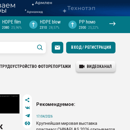
HDPE film
HDPE blow
PP hомо
2080
25,96%
2310
28,57%
2300
25,22%
ВХОД / РЕГИСТРАЦИЯ
ТРУДОУСТРОЙСТВО
ФОТОРЕПОРТАЖИ
ВИДЕОКАНАЛ
Рекомендуемое:
17/04/2026
Крупнейшая мировая выставка
к
пластмасс CHINAPLAS 2026 открывается