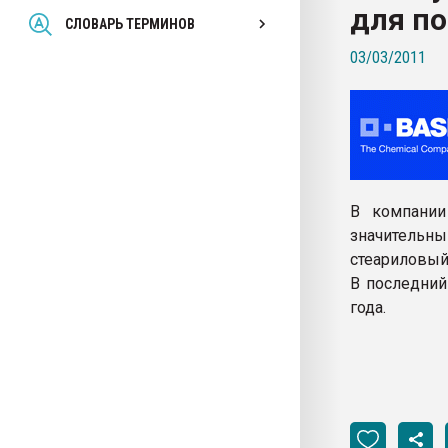
для п
Всё, что касается выду
СЛОВАРЬ ТЕРМИНОВ
бутылок
03/03/2011
ПЕРЕЙТИ НА 
В компании
значительны
стеариловый
В последний
года.