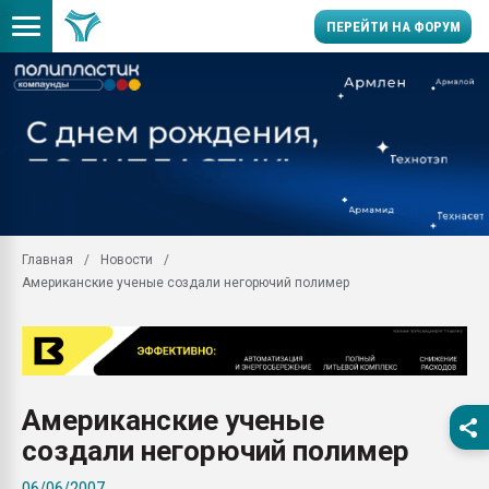
ПЕРЕЙТИ НА ФОРУМ
Продажа готового бизн
производство SPC лам
цикла
29.07.2026 ФРП помог 
заводу пластмасс" зах
ППЭ
Главная
Новости
Помощь в подборе мат
Американские ученые создали негорючий полимер
Вакуум-формовочные 
ближайшее подмосковье
Подмосковье, Москва
28.07.2026 Автоматиза
первый план в перераб
Американские ученые
пластмасс
создали негорючий полимер
28.07.2026 "Техноникол
ситуацией на строител
06/06/2007