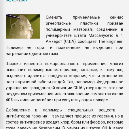
Всё, что касается выду
бутылок
Сменить применяемые сейчас
огнеопасные пластики призван
ПЕРЕЙТИ НА 
полимерный материал, созданный в
университете штата Массачусетс в г.
Амхерст (США), сообщает The Engineer.
Полимер не горит и практически не выделяет при
нагревании ядовитые газы.
Широко известна пожароопасность применения многих
нынешних полимерных материалов, которые, к тому же,
выделяют ядовитые продукты сгорания, что и становится
часто причиной гибели людей. Так, например, Федеральное
управление гражданской авиации США утверждает, что при
неудачном приземлении или столкновении самолетов около
40% выживших погибает при сопутствующем пожаре.
Добавление в полимеры специальных веществ –
ингибиторов горения – замедляет процесс их горения, но в
состав антипиренов входят хлор, бром или фосфор, которые
тоже далеко не безвредны. В одном из штатов США даже