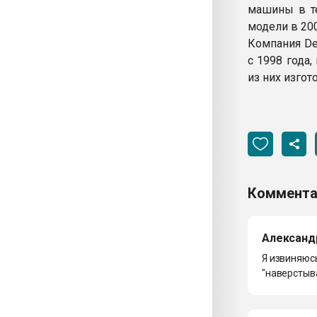
машины в те
модели в 200
Компания De
с 1998 года
из них изго
Коммента
Александ
Я извиняюсь
"наверстыв