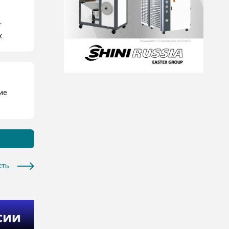
т
х
ние
сть