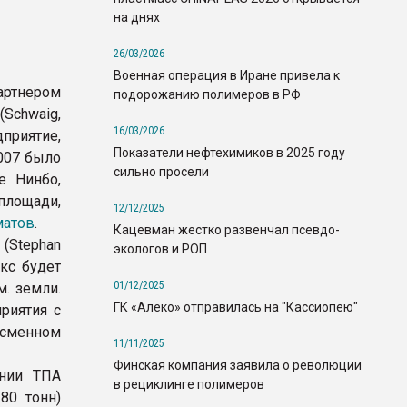
на днях
26/03/2026
Военная операция в Иране привела к
артнером
подорожанию полимеров в РФ
Schwaig,
16/03/2026
приятие,
Показатели нефтехимиков в 2025 году
007 было
сильно просели
е Нинбо,
площади,
12/12/2025
матов
.
Кацевман жестко развенчал псевдо-
 (Stephan
экологов и РОП
кс будет
01/12/2025
м. земли.
ГК «Алеко» отправилась на "Кассиопею"
риятия с
сменном
11/11/2025
Финская компания заявила о революции
инии ТПА
в рециклинге полимеров
80 тонн)