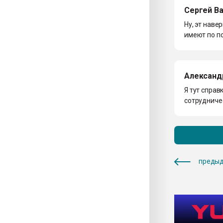
Сергей В
Ну, эт наве
имеют по п
Александ
Я тут справ
сотрудниче
предыд