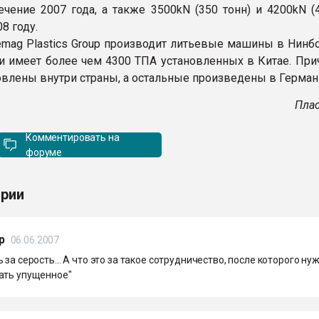
чение 2007 года, а также 3500kN (350 тонн) и 4200kN (4
8 году.
mag Plastics Group производит литьевые машины в Нинбо
, и имеет более чем 4300 ТПА установленных в Китае. Пр
товлены внутри страны, а остальные произведены в Герман
Плас
Комментировать на
форуме
рии
р
06.06.2007
 за серость... А что это за такое сотрудничество, после которого ну
ать упущенное"