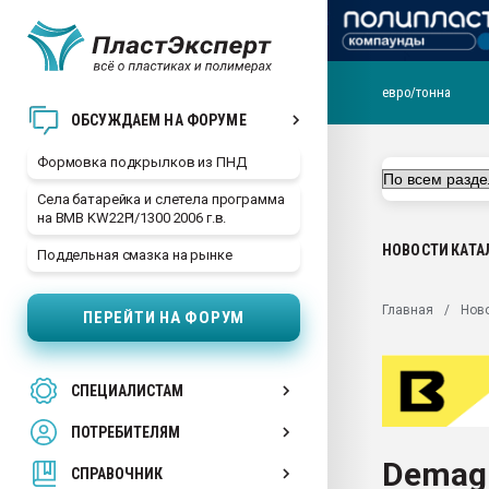
евро/тонна
Продажа готового бизн
ОБСУЖДАЕМ НА ФОРУМЕ
производство SPC лам
цикла
Формовка подкрылков из ПНД
29.07.2026 ФРП помог 
Села батарейка и слетела программа
заводу пластмасс" зах
на BMB KW22PI/1300 2006 г.в.
ППЭ
НОВОСТИ
КАТА
Поддельная смазка на рынке
Помощь в подборе мат
Вакуум-формовочные 
Главная
Нов
ПЕРЕЙТИ НА ФОРУМ
ближайшее подмосковье
Подмосковье, Москва
28.07.2026 Автоматиза
СПЕЦИАЛИСТАМ
первый план в перераб
пластмасс
ПОТРЕБИТЕЛЯМ
28.07.2026 "Техноникол
Demag
ситуацией на строител
СПРАВОЧНИК