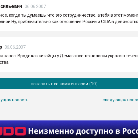
асильевич
06.06.2007
рное, когда ты думаешь, что это сотрудничество, а тебя в этот момен
олной Ну, приблизительно как отношение России и США в девяносты
р
06.06.2007
ки навел. Вроде как китайцы у Демага все технологии украли в тече
ства
показать все комментарии (10)
ущая новость
следующая ново