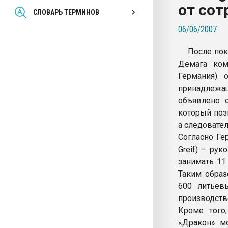
от сот
Всё, что касается выду
СЛОВАРЬ ТЕРМИНОВ
бутылок
06/06/2007
ПЕРЕЙТИ НА 
После пок
Демага комп
Германия) 
принадлежащ
объявлено 
который поз
а следовате
Согласно Ге
Greif) – ру
занимать 11
Таким образ
600 литьев
производств
Кроме того
«Дракон» мо