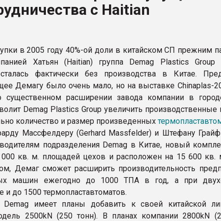
рудничества с Haitian
ва ПЭТ
ФОРУМ
упки в 2005 году 40%-ой доли в китайском СП прежним п
анией Хатьян (Haitian) группа Demag Plastics Group (
осталась фактически без производства в Китае. Пред
ее Демагу было очень мало, но на выставке Chinaplas-2
о существенном расширении завода компании в город
волит Demag Plastics Group увеличить производственные 
льно количество и размер произведенных
термопластавто
рарду Массфелдеру (Gerhard Massfelder) и Штефану Грайф
ководителям подразделения Demag в Китае, новый компле
 000 кв. м. площадей цехов и расположен на 15 600 кв. 
ом, Демаг сможет расширить производительность предп
ых машин ежегодно до 1000 ТПА в год, а при двух
е и до 1500 термопластавтоматов.
, Demag имеет планы добавить к своей китайской л
дель 2500kN (250 тонн). В планах компании 2800kN (2