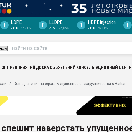
LDPE
LLDPE
HDPE injection
2490
27,71%
2150
26,05%
2190
25,11%
еса -
ината полного
"Ижевскому
ватить рынок
ЛОГ ПРЕДПРИЯТИЙ
ДОСКА ОБЪЯВЛЕНИЙ
КОНСУЛЬТАЦИОННЫЙ ЦЕНТР
ериала
машины:
ости
Demag спешит наверстать упущенное от сотрудничества с Haitian
, с.-в.
ция выходит на
отке
ь" довольна
 спешит наверстать упущенно
ьном рынке