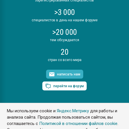
зарегистрированных специалистов
>3 000
специалистов в день на нашем форуме
>20 000
тем обсуждается
20
стран со всего мира
написать нам
перейти на форум
Мы используем cookie и
Яндекс.Метрику
для работы и
ПластЭксперт © 2006. Все права защищены
анализа сайта. Продолжая пользоваться сайтом, вы
Разрешается копирование материалов сайта с обязательной
ссылкой на www.e-plastic.ru
соглашаетесь с
Политикой в отношении файлов cookie
.