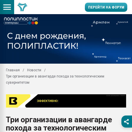
ПЕРЕЙТИ НА ФОРУМ
Продажа готового бизн
производство SPC лам
цикла
29.07.2026 ФРП помог 
заводу пластмасс" зах
ППЭ
Главная
Новости
Помощь в подборе мат
Три организации в авангарде похода за технологическим
Вакуум-формовочные 
сувернитетом
ближайшее подмосковье
Подмосковье, Москва
28.07.2026 Автоматиза
первый план в перераб
пластмасс
Три организации в авангарде
28.07.2026 "Техноникол
похода за технологическим
ситуацией на строител