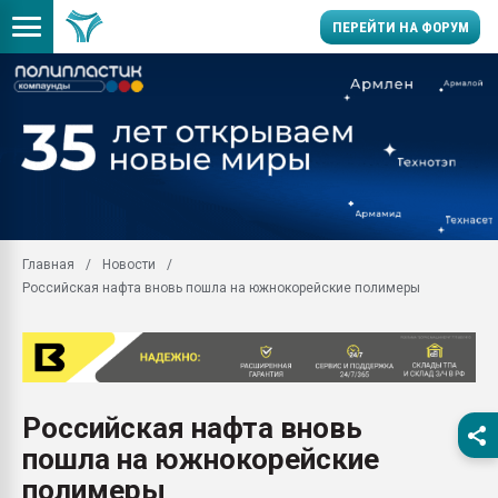
ПЕРЕЙТИ НА ФОРУМ
Помощь в подборе мат
Вакуум-формовочные 
ближайшее подмосковье
Подмосковье, Москва
28.07.2026 Автоматиза
первый план в перераб
Главная
Новости
пластмасс
Российская нафта вновь пошла на южнокорейские полимеры
28.07.2026 "Техноникол
ситуацией на строител
Всё, что касается выду
бутылок
Российская нафта вновь
Материал поверхности 
вакуумного формовани
пошла на южнокорейские
Продам отходы Компо
полимеры
поликарбоната и АБС-п