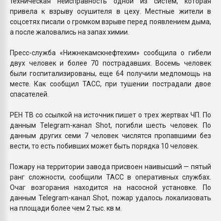
техническая неисправность одной из систем, которая
привела к взрыву осушителя в цеху. Местные жители в
соцсетях писали о громком взрыве перед появлением дыма,
а после жаловались на запах химии.
Пресс-служба «Нижнекамскнефтехим» сообщила о гибели
двух человек и более 70 пострадавших. Восемь человек
были госпитализированы, еще 64 получили медпомощь на
месте. Как сообщил ТАСС, при тушении пострадали двое
спасателей.
РЕН ТВ со ссылкой на источник пишет о трех жертвах ЧП. По
данным Telegram-канал Shot, погибли шесть человек. По
данным других семи 7 человек числятся пропавшими без
вести, то есть побивших может быть порядка 10 человек.
Пожару на территории завода присвоен наивысший — пятый
ранг сложности, сообщили ТАСС в оперативных службах.
Очаг возгорания находится на насосной установке. По
данным Telegram-канал Shot, пожар удалось локализовать
на площади более чем 2 тыс. кв м.