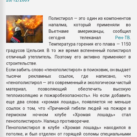
Всё, что касается выду
бутылок
Полистирол — это один из компонентов
напалма, который применяли во
ПЕРЕЙТИ НА 
Вьетнаме американцы, сообщил
сегодня телеканал
Рен-ТВ
.
Температура горения его плава — 1150
градусов Цельсия. В то же время вспененный полистирол
отличный утеплитель. Поэтому его активно применяют в
строительстве.
Если забить слово «пенополистирол» в поисковик, он выдает
тысячи рекламных ссылок, где написано, что
«пенополистирол — это современный и экологически чистый
материал, позволяющий обеспечить высокую
теплоизоляцию и пожаробезопасность». Но если добавить
еще два слова: «хромая лошадь», появляется не меньше
ссылок о том, что «Причиной гибели людей на пожаре в
пермском ночном клубе «Хромая лошадь» стал
пенополистирол». Налицо противоречие.
Пенополистирол в клубе «Хромая лошадь» находился в
потолке, и был отделен от горящей соломы специальными