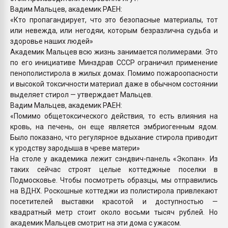
Вадим Мальцев, академик РАЕН:
«Кто пропагандирует, что это безопасные материалы, тот
или невежда, или негодяи, которым безразлична судьба и
здоровье наших людей»
Академик Мальцев всю жизнь занимается полимерами. Это
по его инициативе Минздрав СССР ограничил применение
пенополистирола в жилых домах. Помимо пожароопасности
и высокой токсичности материал даже в обычном состоянии
выделяет стирол — утверждает Мальцев.
Вадим Мальцев, академик РАЕН:
«Помимо общетоксического действия, то есть влияния на
кровь, на печень, он еще является эмбриогенным ядом.
Было показано, что регулярное вдыхание стирола приводит
к уродству зародыша в чреве матери»
На столе у академика лежит сэндвич-панель «Экопан». Из
таких сейчас строят целые коттеджные поселки в
Подмосковье. Чтобы посмотреть образцы, мы отправились
на ВДНХ. Роскошные коттеджи из полистирола привлекают
посетителей выставки красотой и доступностью —
квадратный метр стоит около восьми тысяч рублей. Но
академик Мальцев смотрит на эти дома с ужасом.