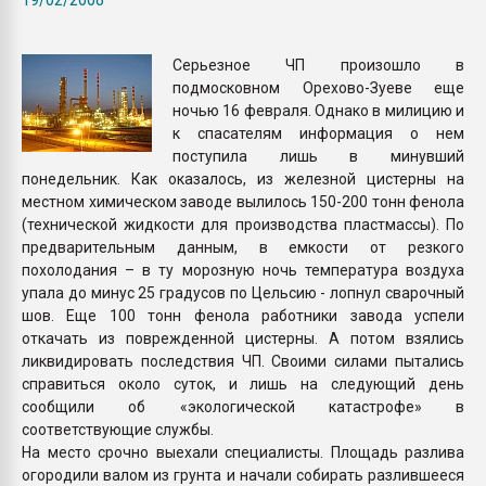
Всё, что касается выду
бутылок
Серьезное ЧП произошло в
подмосковном Орехово-Зуеве еще
ПЕРЕЙТИ НА 
ночью 16 февраля. Однако в милицию и
к спасателям информация о нем
поступила лишь в минувший
понедельник. Как оказалось, из железной цистерны на
местном химическом заводе вылилось 150-200 тонн фенола
(технической жидкости для производства пластмассы). По
предварительным данным, в емкости от резкого
похолодания – в ту морозную ночь температура воздуха
упала до минус 25 градусов по Цельсию - лопнул сварочный
шов. Еще 100 тонн фенола работники завода успели
откачать из поврежденной цистерны. А потом взялись
ликвидировать последствия ЧП. Своими силами пытались
справиться около суток, и лишь на следующий день
сообщили об «экологической катастрофе» в
соответствующие службы.
На место срочно выехали специалисты. Площадь разлива
огородили валом из грунта и начали собирать разлившееся