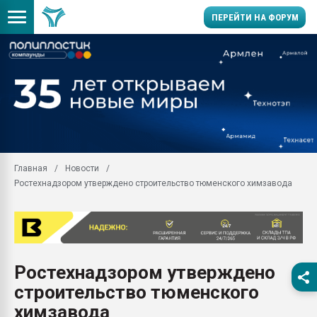
ПЕРЕЙТИ НА ФОРУМ
Помощь в подборе мат
Вакуум-формовочные 
ближайшее подмосковье
Подмосковье, Москва
28.07.2026 Автоматиза
первый план в перераб
Главная
Новости
пластмасс
Ростехнадзором утверждено строительство тюменского химзавода
28.07.2026 "Техноникол
ситуацией на строител
Всё, что касается выду
бутылок
Ростехнадзором утверждено
Материал поверхности 
вакуумного формовани
строительство тюменского
Продам отходы Компо
химзавода
поликарбоната и АБС-п