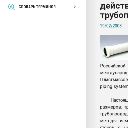
дейст
Всё, что касается выду
СЛОВАРЬ ТЕРМИНОВ
бутылок
трубоп
19/02/2008
ПЕРЕЙТИ НА 
Российской
международ
Пластмассов
piping system
Настоящий 
размеров: т
трубопрово
методы изме
стенок с ц