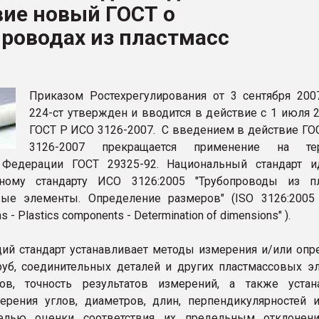
вие новый ГОСТ о
ва ПЭТ
роводах из пластмасс
ФОРУМ
Приказом Ростехрегулирования от 3 сентября 200
224-ст утвержден и вводится в действие с 1 июля 
ГОСТ Р ИСО 3126-2007. С введением в действие ГО
3126-2007 прекращается применение на тер
 Федерации ГОСТ 29325-92. Национальный стандарт и
ному стандарту ИСО 3126:2005 "Трубопроводы из пл
ые элементы. Определение размеров" (ISO 3126:2005 "
s - Plastics components - Determination of dimensions" ).
стандарт устанавливает методы измерения и/или опр
руб, соединительных деталей и других пластмассовых э
дов, точность результатов измерений, а также устан
рения углов, диаметров, длин, перпендикулярностей 
елью оценки соответствия их предельным отклонен