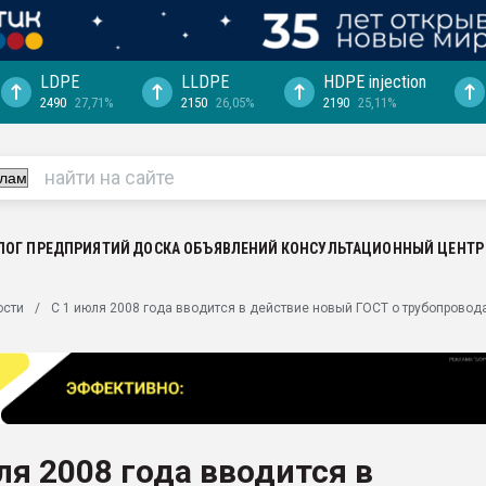
LDPE
LLDPE
HDPE injection
2490
27,71%
2150
26,05%
2190
25,11%
еса -
ината полного
"Ижевскому
ватить рынок
ЛОГ ПРЕДПРИЯТИЙ
ДОСКА ОБЪЯВЛЕНИЙ
КОНСУЛЬТАЦИОННЫЙ ЦЕНТР
ериала
машины:
ости
С 1 июля 2008 года вводится в действие новый ГОСТ о трубопровод
, с.-в.
ция выходит на
отке
ь" довольна
ля 2008 года вводится в
ьном рынке