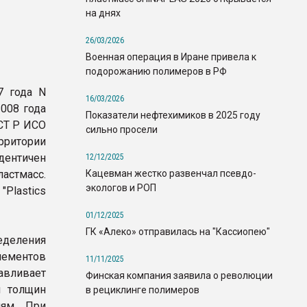
на днях
26/03/2026
Военная операция в Иране привела к
подорожанию полимеров в РФ
7 года N
16/03/2026
2008 года
Показатели нефтехимиков в 2025 году
СТ Р ИСО
сильно просели
ритории
дентичен
12/12/2025
Кацевман жестко развенчал псевдо-
астмасс.
экологов и РОП
Plastics
01/12/2025
ГК «Алеко» отправилась на "Кассиопею"
еделения
лементов
11/11/2025
авливает
Финская компания заявила о революции
и толщин
в рециклинге полимеров
иям. При