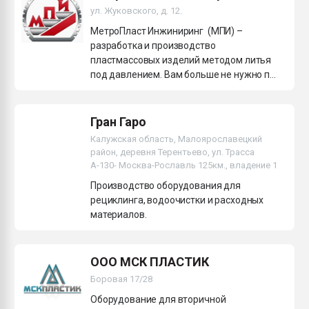
ул. Жуковского, д. 12.
26.07.2022 "Сибирский т
намного дороже
МетроПласт Инжиниринг (МПИ) –
разработка и производство
пластмассовых изделий методом литья
ПЕРЕЙТИ НА 
под давлением. Вам больше не нужно п...
Гран Гаро
Калужская область, Малоярославецкий
район, деревня Терентьево, ул. Трасса
А-130- Москва-Рославль 125км., владение 1
Производство оборудования для
рециклинга, водоочистки и расходных
материалов.
ООО МСК ПЛАСТИК
Боровая 17/28
Оборудование для вторичной