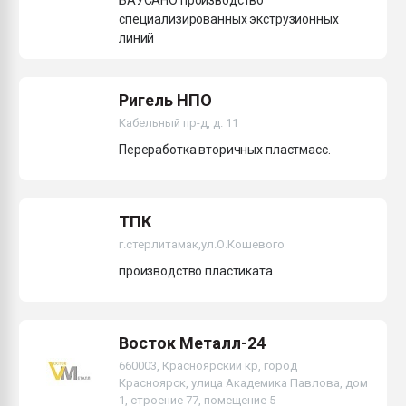
БАУСАНО производствo
специализированных экструзионных
линий
Ригель НПО
Кабельный пр-д, д. 11
Переработка вторичных пластмасс.
ТПК
г.стерлитамак,ул.О.Кошевого
производство пластиката
Восток Металл-24
660003, Красноярский кр, город
Красноярск, улица Академика Павлова, дом
1, строение 77, помещение 5