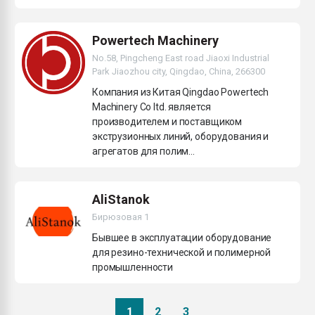
Powertech Machinery
No.58, Pingcheng East road Jiaoxi Industrial
Park Jiaozhou city, Qingdao, China, 266300
Компания из Китая Qingdao Powertech
Machinery Co ltd. является
производителем и поставщиком
экструзионных линий, оборудования и
агрегатов для полим...
AliStanok
Бирюзовая 1
Бывшее в эксплуатации оборудование
для резино-технической и полимерной
промышленности
1
2
3