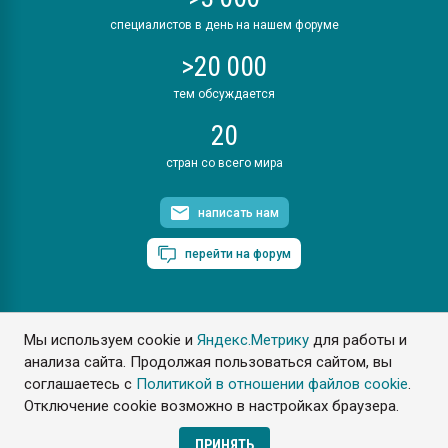
специалистов в день на нашем форуме
>20 000
тем обсуждается
20
стран со всего мира
написать нам
перейти на форум
Мы используем cookie и
Яндекс.Метрику
для работы и
ПластЭксперт © 2006. Все права защищены
анализа сайта. Продолжая пользоваться сайтом, вы
Разрешается копирование материалов сайта с обязательной
ссылкой на www.e-plastic.ru
соглашаетесь с
Политикой в отношении файлов cookie
.
Отключение cookie возможно в настройках браузера.
Разработка сайта
ПРИНЯТЬ