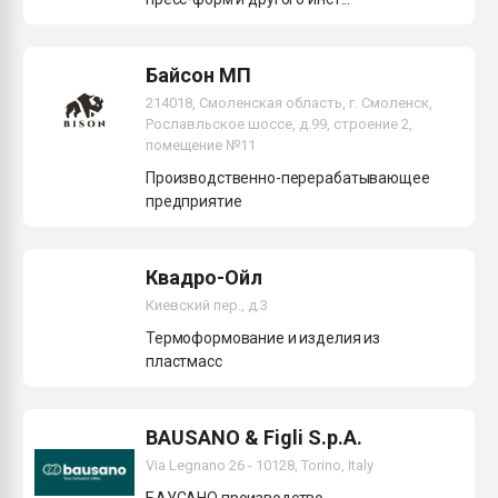
Байсон МП
214018, Смоленская область, г. Смоленск,
Рославльское шоссе, д.99, строение 2,
помещение №11
Производственно-перерабатывающее
предприятие
Квадро-Ойл
Киевский пер., д.3
Термоформование и изделия из
пластмасс
BAUSANO & Figli S.p.A.
Via Legnano 26 - 10128, Torino, Italy