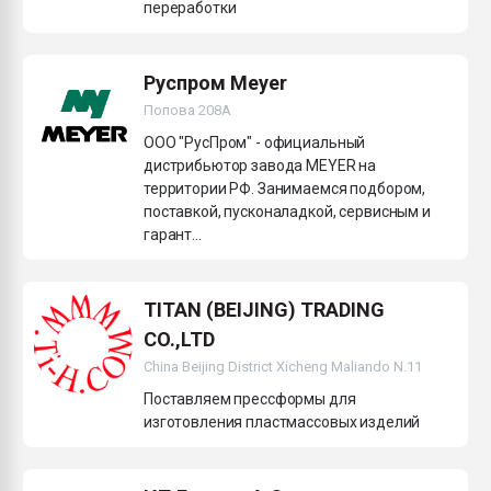
переработки
Руспром Meyer
Попова 208А
ООО "РусПром" - официальный
дистрибьютор завода MEYER на
территории РФ. Занимаемся подбором,
поставкой, пусконаладкой, сервисным и
гарант...
TITAN (BEIJING) TRADING
CO.,LTD
China Beijing District Xicheng Maliando N.11
Поставляем прессформы для
изготовления пластмассовых изделий