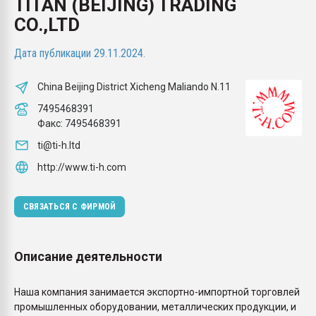
TITAN (BEIJING) TRADING
пластмасс
CO.,LTD
28.07.2026 "Техноникол
ситуацией на строител
Дата публикации 29.11.2024.
China Beijing District Xicheng Maliando N.11
ПЕРЕЙТИ НА 
7495468391
Факс:
7495468391
ti@ti-h.ltd
http://www.ti-h.com
СВЯЗАТЬСЯ С ФИРМОЙ
Описание деятельности
Наша компания занимается экспортно-импортной торговлей
промышленных оборудовании, металлических продукции, и