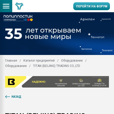
ПЕРЕЙТИ НА ФОРУМ
11.09.2020 Нанотрубки
универсальны, что рос
умельцы изготовили м
колонок полностью из 
Продажа готового бизн
производство SPC лам
цикла
Главная
Каталог предприятий
Оборудование
Оборудование
TITAN (BEIJING) TRADING CO.,LTD
29.07.2026 ФРП помог 
заводу пластмасс" зах
ППЭ
Помощь в подборе мат
Вакуум-формовочные 
ближайшее подмосковье
НАЗАД
Подмосковье, Москва
28.07.2026 Автоматиза
первый план в перераб