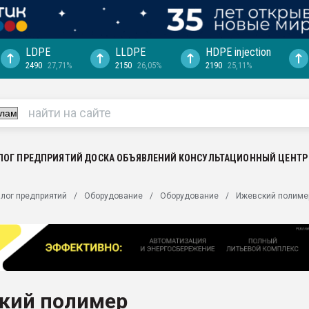
LDPE
LLDPE
HDPE injection
2490
27,71%
2150
26,05%
2190
25,11%
еса -
ината полного
"Ижевскому
ватить рынок
ЛОГ ПРЕДПРИЯТИЙ
ДОСКА ОБЪЯВЛЕНИЙ
КОНСУЛЬТАЦИОННЫЙ ЦЕНТР
ериала
машины:
лог предприятий
Оборудование
Оборудование
Ижевский полиме
, с.-в.
ция выходит на
отке
ь" довольна
кий полимер
ьном рынке