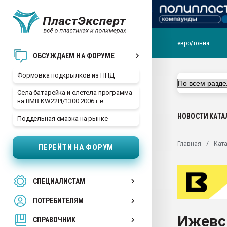
евро/тонна
Продажа готового бизн
ОБСУЖДАЕМ НА ФОРУМЕ
производство SPC лам
цикла
Формовка подкрылков из ПНД
29.07.2026 ФРП помог 
Села батарейка и слетела программа
заводу пластмасс" зах
на BMB KW22PI/1300 2006 г.в.
ППЭ
НОВОСТИ
КАТА
Поддельная смазка на рынке
Помощь в подборе мат
Вакуум-формовочные 
Главная
Ката
ПЕРЕЙТИ НА ФОРУМ
ближайшее подмосковье
Подмосковье, Москва
28.07.2026 Автоматиза
СПЕЦИАЛИСТАМ
первый план в перераб
пластмасс
ПОТРЕБИТЕЛЯМ
28.07.2026 "Техноникол
Ижевс
ситуацией на строител
СПРАВОЧНИК