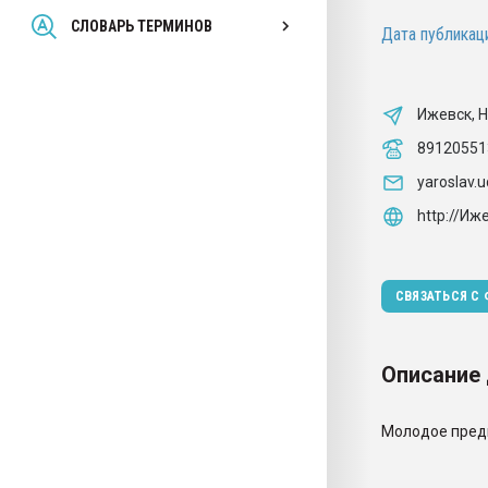
Всё, что касается выду
СЛОВАРЬ ТЕРМИНОВ
Дата публикаци
бутылок
ПЕРЕЙТИ НА 
Ижевск, 
89120551
yaroslav
http://Иж
СВЯЗАТЬСЯ С
Описание
Молодое предп