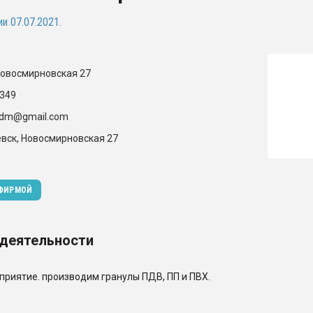
ва ПЭТ
и 07.07.2021.
ФОРУМ
Новосмирновская 27
349
.udm@gmail.com
евск, Новосмирновская 27
 ФИРМОЙ
 деятельности
риятие. производим гранулы ПДВ, ПП и ПВХ.