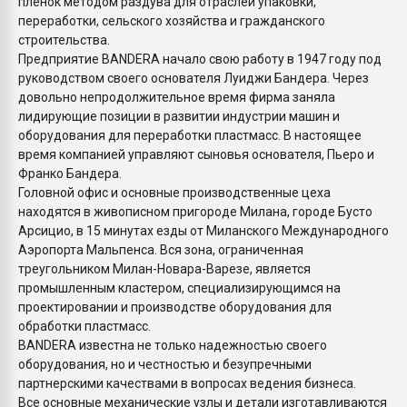
пленок методом раздува для отраслей упаковки,
переработки, сельского хозяйства и гражданского
строительства.
Предприятие BANDERA начало свою работу в 1947 году под
руководством своего основателя Луиджи Бандера. Через
довольно непродолжительное время фирма заняла
лидирующие позиции в развитии индустрии машин и
оборудования для переработки пластмасс. В настоящее
время компанией управляют сыновья основателя, Пьеро и
Франко Бандера.
Головной офис и основные производственные цеха
находятся в живописном пригороде Милана, городе Бусто
Арсицио, в 15 минутах езды от Миланского Международного
Аэропорта Мальпенса. Вся зона, ограниченная
треугольником Милан-Новара-Варезе, является
промышленным кластером, специализирующимся на
проектировании и производстве оборудования для
обработки пластмасс.
BANDERA известна не только надежностью своего
оборудования, но и честностью и безупречными
партнерскими качествами в вопросах ведения бизнеса.
Все основные механические узлы и детали изготавливаются