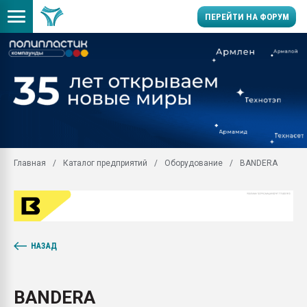
ПЕРЕЙТИ НА ФОРУМ
28.07.2026 Автоматиза
первый план в перераб
пластмасс
28.07.2026 "Техноникол
ситуацией на строител
Всё, что касается выду
Главная
Каталог предприятий
Оборудование
BANDERA
бутылок
Материал поверхности 
вакуумного формовани
Продам отходы Компо
поликарбоната и АБС-п
НАЗАД
Armaloy PC/ABS-1IM че
26.07.2022 "Сибирский т
намного дороже
BANDERA
Профильная литератур