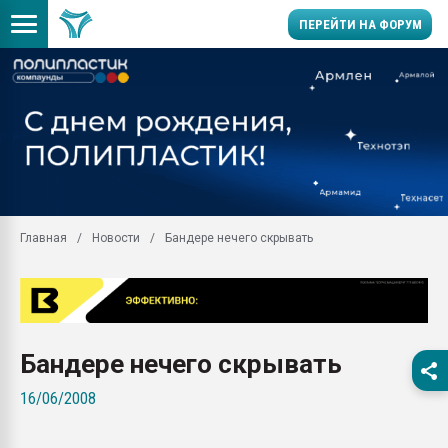
ПЕРЕЙТИ НА ФОРУМ
Продажа готового бизн
производство SPC лам
цикла
29.07.2026 ФРП помог 
заводу пластмасс" зах
ППЭ
Главная
Новости
Бандере нечего скрывать
Помощь в подборе мат
Вакуум-формовочные 
ближайшее подмосковье
Подмосковье, Москва
28.07.2026 Автоматиза
Бандере нечего скрывать
первый план в перераб
пластмасс
16/06/2008
28.07.2026 "Техноникол
ситуацией на строител