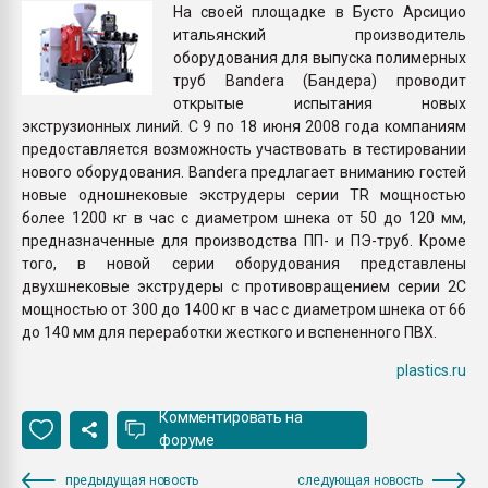
На своей площадке в Бусто Арсицио
Всё, что касается выду
итальянский производитель
бутылок
оборудования для выпуска полимерных
труб Bandera (Бандера) проводит
ПЕРЕЙТИ НА 
открытые испытания новых
экструзионных линий. С 9 по 18 июня 2008 года компаниям
предоставляется возможность участвовать в тестировании
нового оборудования. Bandera предлагает вниманию гостей
новые одношнековые экструдеры серии TR мощностью
более 1200 кг в час с диаметром шнека от 50 до 120 мм,
предназначенные для производства ПП- и ПЭ-труб. Кроме
того, в новой серии оборудования представлены
двухшнековые экструдеры с противовращением серии 2С
мощностью от 300 до 1400 кг в час с диаметром шнека от 66
до 140 мм для переработки жесткого и вспененного ПВХ.
plastics.ru
Комментировать на
форуме
предыдущая новость
следующая новость