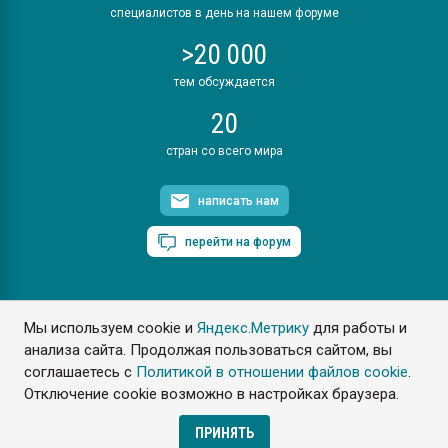
специалистов в день на нашем форуме
>20 000
тем обсуждается
20
стран со всего мира
написать нам
перейти на форум
Мы используем cookie и
Яндекс.Метрику
для работы и
ПластЭксперт © 2006. Все права защищены
анализа сайта. Продолжая пользоваться сайтом, вы
Разрешается копирование материалов сайта с обязательной
ссылкой на www.e-plastic.ru
соглашаетесь с
Политикой в отношении файлов cookie
.
Отключение cookie возможно в настройках браузера.
Разработка сайта
ПРИНЯТЬ