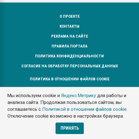
О ПРОЕКТЕ
КОНТАКТЫ
РЕКЛАМА НА САЙТЕ
ПРАВИЛА ПОРТАЛА
ПОЛИТИКА КОНФИДЕНЦИАЛЬНОСТИ
СОГЛАСИЕ НА ОБРАБОТКУ ПЕРСОНАЛЬНЫХ ДАННЫХ
ПОЛИТИКА В ОТНОШЕНИИ ФАЙЛОВ COOKIE
Мы используем cookie и
Яндекс.Метрику
для работы и
>13 000
анализа сайта. Продолжая пользоваться сайтом, вы
зарегистрированных специалистов
соглашаетесь с
Политикой в отношении файлов cookie
.
Отключение cookie возможно в настройках браузера.
>3 000
ПРИНЯТЬ
специалистов в день на нашем форуме