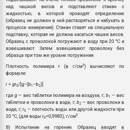
над чашкой весов и подставляют стакан с
жидкостью, в которой проводят определение
(образец не должен в ней растворяться и набухать в
процессе измерения). Стакан ставят на специальную
подставку, которая не должна касаться чашки весов.
Образец с проволокой погружают в воду при 20 °С и
взвешивают. Затем взвешивают проволоку без
образца при том же уровне погружения.
3
Плотность полимера r (в г/см
) вычисляют по
формуле:
r =
g
r
/[g–(b
–b
)]
0
1
2
где
g
— вес таблетки полимера на воздухе, г;
b
— вес
1
таблетки и проволоки в воде, г;
b
— вес проволоки в
2
воде, г; r
— плотность воды или другой жидкости при
0
3
20 °С, (для воды r
=0,9983), г/см
.
0
В) Испытание на горение. Образец вводят в