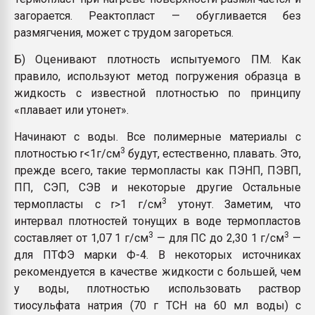
загорается. Реактопласт — обугливается без
размягчения, может с трудом загореться.
Б) Оценивают плотность испытуемого ПМ. Как
правило, используют метод погружения образца в
жидкость с известной плотностью по принципу
«плавает или утонет».
Начинают с воды. Все полимерные материалы с
3
плотностью r<1г/см
будут, естественно, плавать. Это,
прежде всего, такие термопласты как ПЭНП, ПЭВП,
ПП, СЭП, СЭВ и некоторые другие Остальные
3
термопласты с r>1 г/см
утонут. Заметим, что
интервал плотностей тонущих в воде термопластов
3
3
составляет от 1,07 1 г/см
— для ПС до 2,30 1 г/см
—
для ПТФЭ марки Ф-4. В некоторых источниках
рекомендуется в качестве жидкости с большей, чем
у воды, плотностью использовать раствор
тиосульфата натрия (
70 г ТСН на 60 мл воды) с