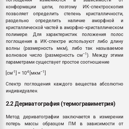
конформации цепи, поэтому ИК-спектроскопия
позволяет определить степень кристалличности,
раздельно определить наличие аморфной и
кристаллической частей в аморфно-кристаллическом
полимере. Для характеристик положения полос
поглощения в ИК-спектре используют либо длину
волны (размерность мкм), либо так называемое
–1
волновое число (размерность см
). Между этими
параметрами существует простое соотношение
-1
4
–1
[см
] = 10
[мкм
]
Спектр поглощения каждого вещества абсолютно
индивидуален.
2.2 Дериватография (термогравиметрия)
Метод дериватографии заключается в измерении
потерь массы образцом ПМ в зависимости от