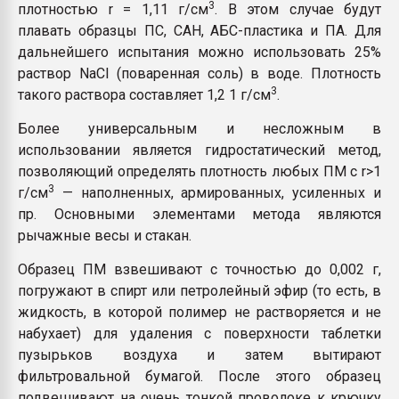
3
плотностью r = 1,11 г/см
. В этом случае будут
плавать образцы ПС, САН, АБС-пластика и ПА. Для
дальнейшего испытания можно использовать 25%
раствор NaCl (поваренная соль) в воде. Плотность
3
такого раствора составляет 1,2 1 г/см
.
Более универсальным и несложным в
использовании является гидростатический метод,
позволяющий определять плотность любых ПМ с r>1
3
г/см
— наполненных, армированных, усиленных и
пр. Основными элементами метода являются
рычажные весы и стакан.
Образец ПМ взвешивают с точностью до
0,002 г,
погружают в спирт или петролейный эфир (то есть, в
жидкость, в которой полимер не растворяется и не
набухает) для удаления с поверхности таблетки
пузырьков воздуха и затем вытирают
фильтровальной бумагой. После этого образец
подвешивают на очень тонкой проволоке к крючку