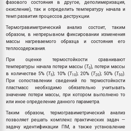
фазового состояния в другое, деполимеризация,
окисление), так и определить температуру начала и
темп развития процессов деструкции.
Термогравиметрический анализ состоит, таким
образом, в непрерывном фиксировании изменения
массы нагреваемого образца и состояния его
теплосодержания.
При оценке термостойкости сравнивают
температуры начала потери массы (
T
), потери массы
0
в количестве 5% (
Т
); 10% (
Т
); 20% (
Т
); 50% (
Т
).
5
10
20
50
При сопоставлении сведений по термостойкости
пластмасс необходимо обязательно учитывать
значение потери массы, при котором выполнено то
или иное определение данного параметра.
Таким образом, термогравиметрический анализ
позволяет решать комплекс практических задач —
задачу идентификации ПМ, а также установление