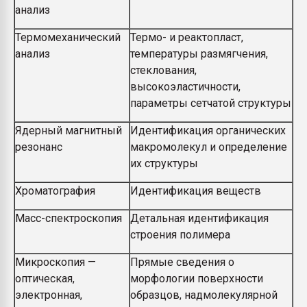
анализ
Термомеханический
Термо- и реактопласт,
анализ
температуры размягчения,
стеклования,
высокоэластичности,
параметры сетчатой структуры
Ядерный магнитный
Идентификация органических
резонанс
макромолекул и определение
их структуры
Хроматография
Идентификация веществ
Масс-спектроскопия
Детальная идентификация
строения полимера
Микроскопия —
Прямые сведения о
оптическая,
морфологии поверхности
электронная,
образцов, надмолекулярной